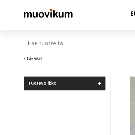
E
‹ Takaisin
Tuotevalikko