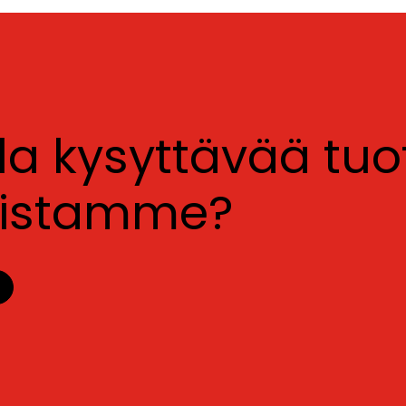
lla kysyttävää tu
luistamme?