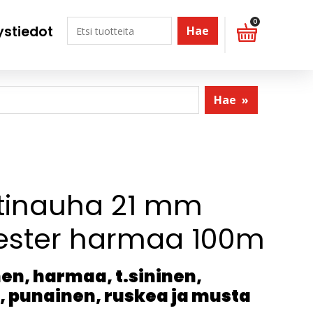
0
ystiedot
Hae
Hae
»
tinauha 21 mm
ester harmaa 100m
en, harmaa, t.sininen,
, punainen, ruskea ja musta