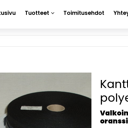
tusivu
Tuotteet
Toimitusehdot
Yhte
Kant
poly
Valkoin
oranssi