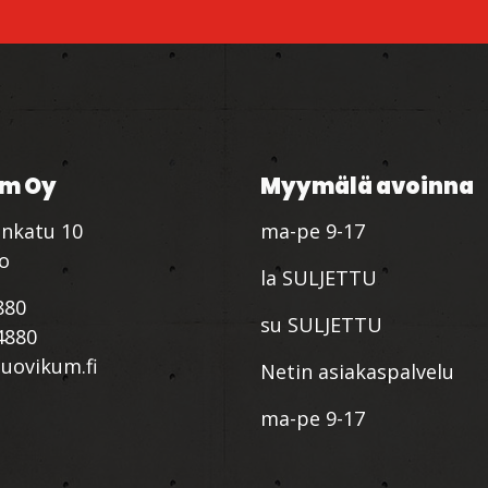
m Oy
Myymälä avoinna
nkatu 10
ma-pe 9-17
io
la SULJETTU
880
su SULJETTU
4880
ovikum.fi
Netin asiakaspalvelu
ma-pe 9-17