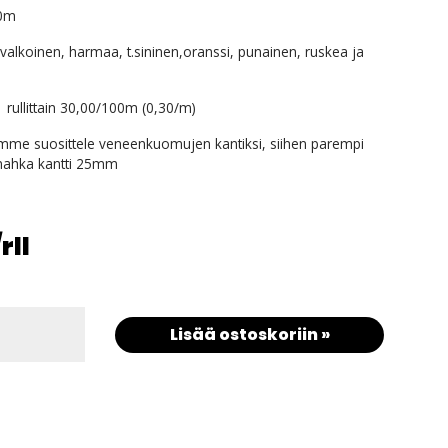
0m
valkoinen, harmaa, t.sininen,oranssi, punainen, ruskea ja
ullittain 30,00/100m (0,30/m)
emme suosittele veneenkuomujen kantiksi, siihen parempi
nahka kantti 25mm
/rll
Lisää ostoskoriin »