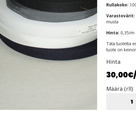
Rullakoko:
10
Varastovärit:
musta
Hinta:
0,35/m r
Tätä tuotetta 
tuote on keino
Hinta
30,00€
Määrä (rll)