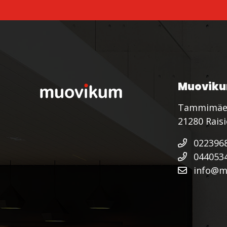
Muoviku
Tammimäe
21280 Rais
022396
044053
info@mu