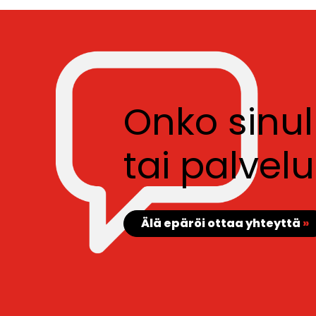
Onko sinu
tai palve
Älä epäröi ottaa yhteyttä
»