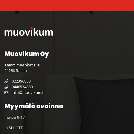
Muovikum Oy
Tammimäenkatu 10
21280 Raisio
022396880
0440534880
info@muovikum.fi
Myymälä avoinna
ma-pe 9-17
la SULJETTU