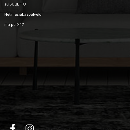
su SULJETTU
Netin asiakaspalvelu
ma-pe 9-17