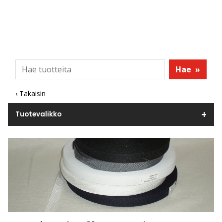
Hae
»
‹ Takaisin
Tuotevalikko