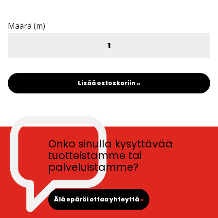
Määrä (m)
Lisää ostoskoriin »
Onko sinulla kysyttävää
tuotteistamme tai
palveluistamme?
Älä epäröi ottaa yhteyttä
»