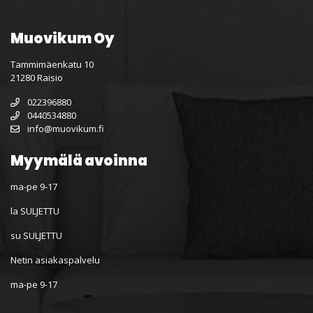
Muovikum Oy
Tammimäenkatu 10
21280 Raisio
022396880
0440534880
info@muovikum.fi
Myymälä avoinna
ma-pe 9-17
la SULJETTU
su SULJETTU
Netin asiakaspalvelu
ma-pe 9-17