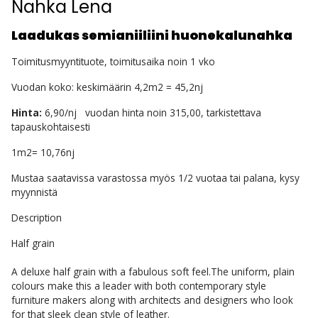
Nahka Lena
Laadukas semianiiliini huonekalunahka
Toimitusmyyntituote, toimitusaika noin 1 vko
Vuodan koko: keskimäärin 4,2m2 = 45,2nj
Hinta:
6,90/nj vuodan hinta noin 315,00, tarkistettava
tapauskohtaisesti
1m2= 10,76nj
Mustaa saatavissa varastossa myös 1/2 vuotaa tai palana, kysy
myynnistä
Description
Half grain
A deluxe half grain with a fabulous soft feel.The uniform, plain
colours make this a leader with both contemporary style
furniture makers along with architects and designers who look
for that sleek clean style of leather.