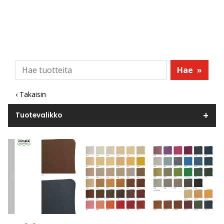
Hae
»
‹ Takaisin
Tuotevalikko