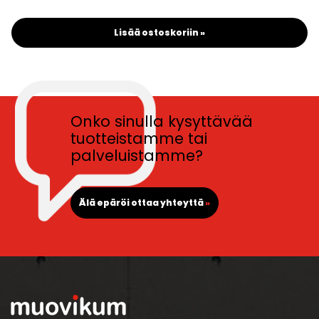
Lisää ostoskoriin »
Onko sinulla kysyttävää
tuotteistamme tai
palveluistamme?
Älä epäröi ottaa yhteyttä
»