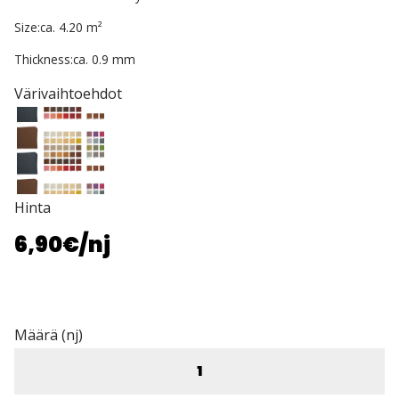
Size:ca. 4.20 m²
Thickness:ca. 0.9 mm
Värivaihtoehdot
Hinta
6,90€
/nj
Määrä (nj)