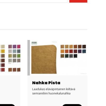
Nahka Pista
Laadukas eläväpintainen kiiltävä
semianiiliini huonekalunahka