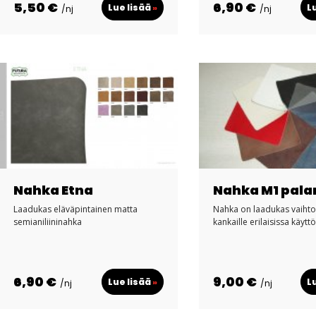
5,50 €
6,90 €
Lue lisää
»
L
/nj
/nj
Nahka Etna
Nahka M1 pala
Laadukas eläväpintainen matta
Nahka on laadukas vaiht
semianiliininahka
kankaille erilaisissa käytt
6,90 €
9,00 €
Lue lisää
»
L
/nj
/nj