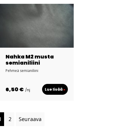
Nahka M2 musta
semianiliini
Pehmeä semianiliini
6,50 €
Lue lisää
»
/nj
1
2
Seuraava