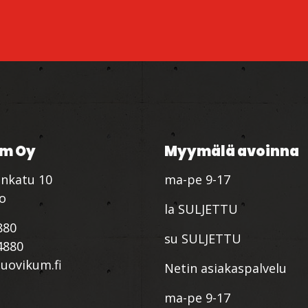
m Oy
Myymälä avoinna
nkatu 10
ma-pe 9-17
io
la SULJETTU
880
su SULJETTU
4880
ovikum.fi
Netin asiakaspalvelu
ma-pe 9-17