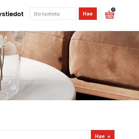
0
ystiedot
Hae
Hae
»