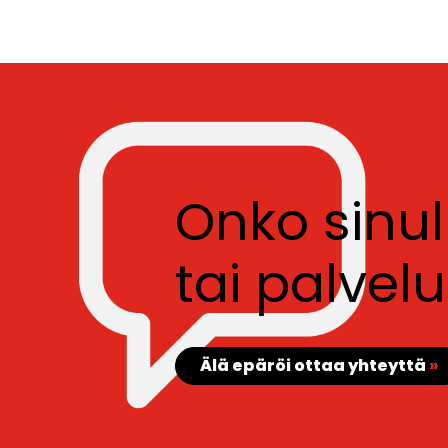
Onko sinu
tai palve
Älä epäröi ottaa yhteyttä
»