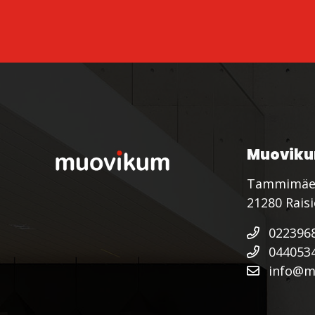
Muoviku
Tammimäe
21280 Rais
022396
044053
info@mu