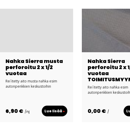
Nahka Sierra musta
Nahka Sierra
perforoitu 2 x 1/2
perforoitu 2 x 1
vuotaa
vuotaa
TOIMITUSMYY
Rei`itetty aito musta nahka esim
autonpenkkien keskustoihin
Rei`itetty aito nahka esim
autonpenkkien keskustoih
6,90 €
0,00 €
Lue lisää
»
L
/nj
/