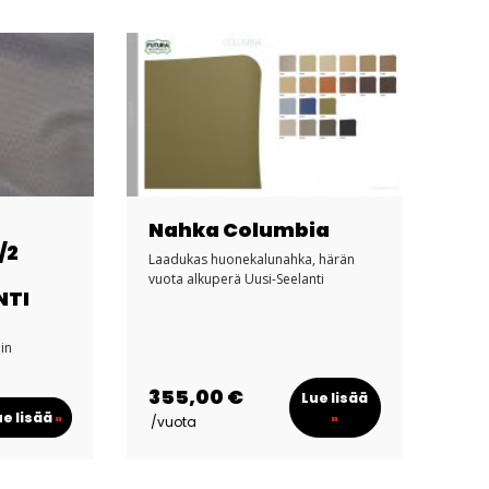
Nahka Columbia
/2
Laadukas huonekalunahka, härän
vuota alkuperä Uusi-Seelanti
NTI
in
355,00 €
Lue lisää
ue lisää
»
»
/vuota