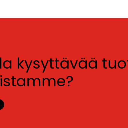
lla kysyttävää tu
luistamme?