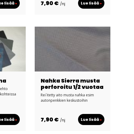
7,90 €
ue lisää
»
Lue lisää
»
/nj
na
Nahka Sierra musta
perforoitu 1/2 vuotaa
oehto
ökohteissa
Rei`itetty aito musta nahka esim
autonpenkkien keskustoihin
7,90 €
ue lisää
»
Lue lisää
»
/nj