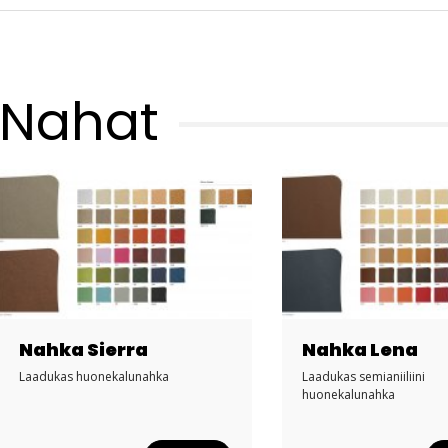
Nahat
Nahka Sierra
Nahka Lena
Laadukas huonekalunahka
Laadukas semianiiliini
huonekalunahka