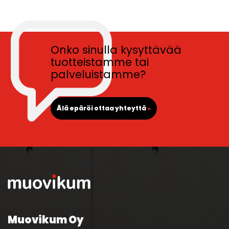
Onko sinulla kysyttävää
tuotteistamme tai
palveluistamme?
Älä epäröi ottaa yhteyttä
»
Muovikum Oy