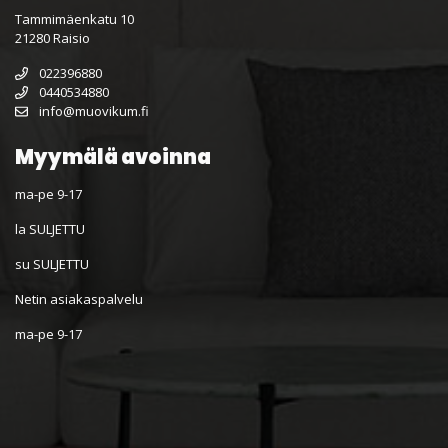
Tammimäenkatu 10
21280 Raisio
022396880
0440534880
info@muovikum.fi
Myymälä avoinna
ma-pe 9-17
la SULJETTU
su SULJETTU
Netin asiakaspalvelu
ma-pe 9-17