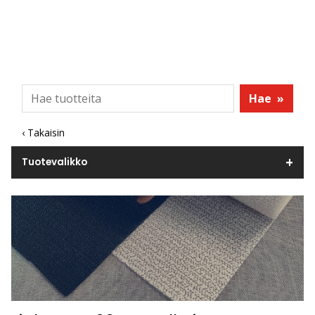
Hae
»
‹ Takaisin
Tuotevalikko