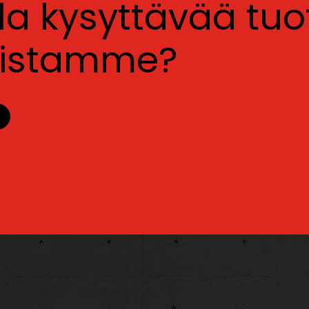
lla kysyttävää tu
luistamme?