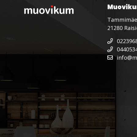
Muoviku
Tammimäe
21280 Rais
022396
044053
info@mu