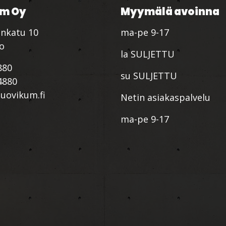
m Oy
Myymälä avoinna
nkatu 10
ma-pe 9-17
io
la SULJETTU
880
su SULJETTU
4880
ovikum.fi
Netin asiakaspalvelu
ma-pe 9-17