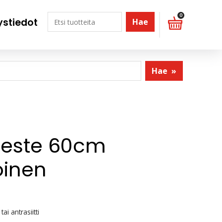
0
ystiedot
Hae
Hae
»
ueste 60cm
oinen
ai antrasiitti