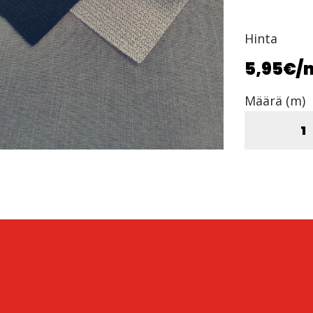
Hinta
5,95€
/
Määrä (m)