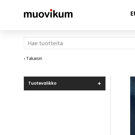
E
‹ Takaisin
Tuotevalikko