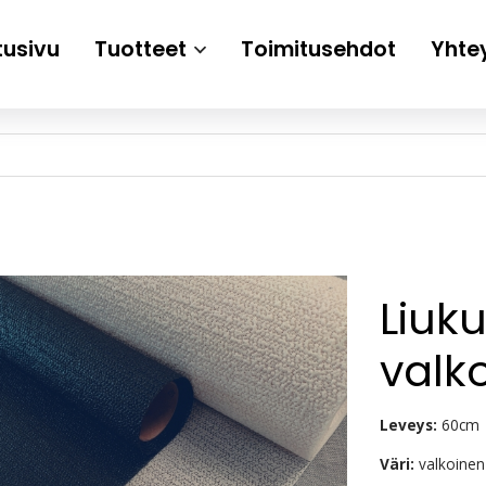
tusivu
Tuotteet
Toimitusehdot
Yhte
Liuk
valk
Leveys:
60cm
Väri:
valkoinen t