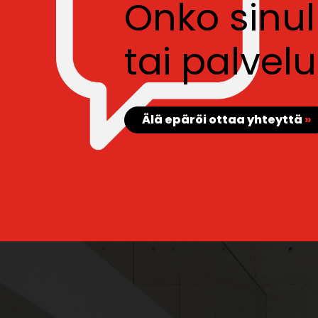
Onko sinu
tai palve
Älä epäröi ottaa yhteyttä
»