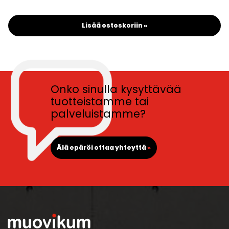
Lisää ostoskoriin »
Onko sinulla kysyttävää
tuotteistamme tai
palveluistamme?
Älä epäröi ottaa yhteyttä
»