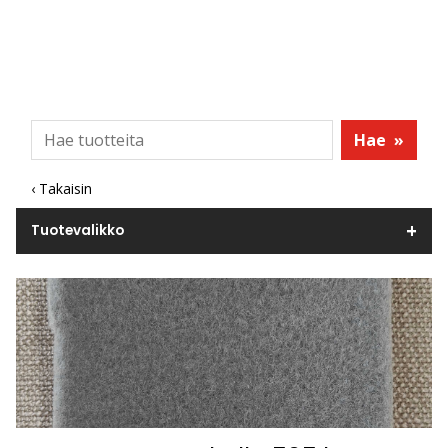
Hae
»
‹ Takaisin
Tuotevalikko