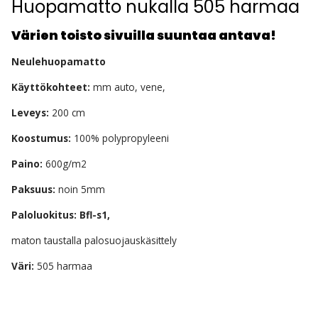
Huopamatto nukalla 505 harmaa
Värien toisto sivuilla suuntaa antava!
Neulehuopamatto
Käyttökohteet:
mm auto, vene,
Leveys:
200 cm
Koostumus:
100% polypropyleeni
Paino:
600g/m2
Paksuus:
noin 5mm
Paloluokitus: Bfl-s1,
maton taustalla palosuojauskäsittely
Väri:
505 harmaa