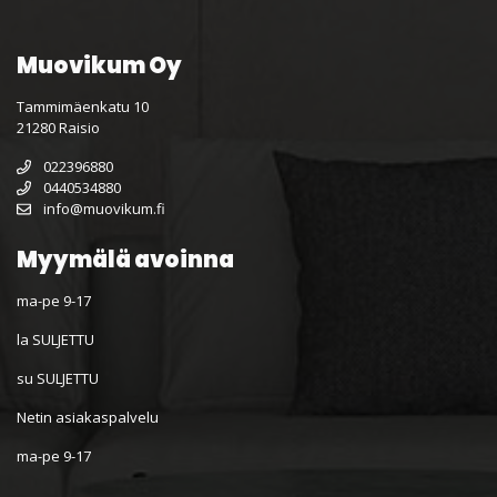
Muovikum Oy
Tammimäenkatu 10
21280 Raisio
022396880
0440534880
info@muovikum.fi
Myymälä avoinna
ma-pe 9-17
la SULJETTU
su SULJETTU
Netin asiakaspalvelu
ma-pe 9-17