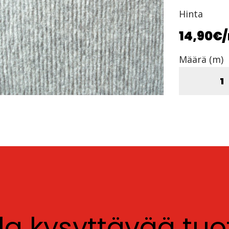
Hinta
14,90€
Määrä (m)
lla kysyttävää tu