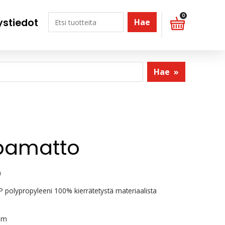
0
ystiedot
Hae
Hae
»
pamatto
m
 polypropyleeni 100% kierrätetystä materiaalista
mm