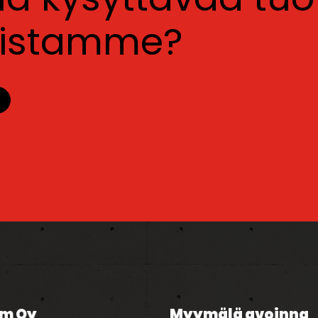
luistamme?
m Oy
Myymälä avoinna