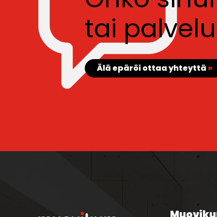
tai palve
Älä epäröi ottaa yhteyttä
»
Muoviku