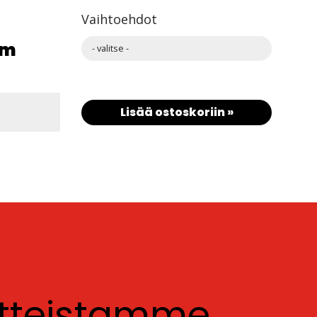
Vaihtoehdot
/m
- valitse -
Huopamatto 10 v.harmaa
Huopamatto 11 t.harmaa
Lisää ostoskoriin »
Huopamatto 12 musta
otteistamme