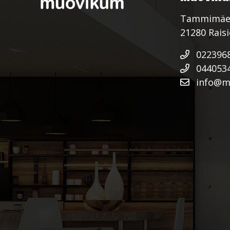
Tammimäe
21280 Rais
022396
044053
info@mu