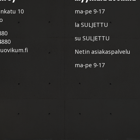
nkatu 10
ma-pe 9-17
io
la SULJETTU
880
su SULJETTU
4880
ovikum.fi
Netin asiakaspalvelu
ma-pe 9-17