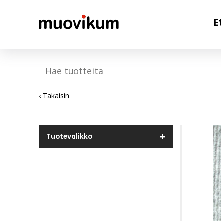
E
‹ Takaisin
Tuotevalikko