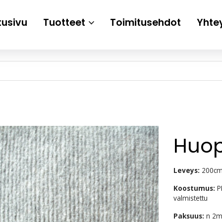
tusivu
Tuotteet
Toimitusehdot
Yhte
Huo
Leveys:
200c
Koostumus:
PP
valmistettu
Paksuus:
n 2