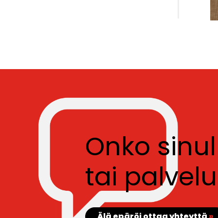
Onko sinu
tai palve
Älä epäröi ottaa yhteyttä
»