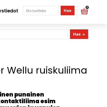
0
ystiedot
Hae
Hae
»
r Wellu ruiskuliima
inen punainen
ontaktiliima esim