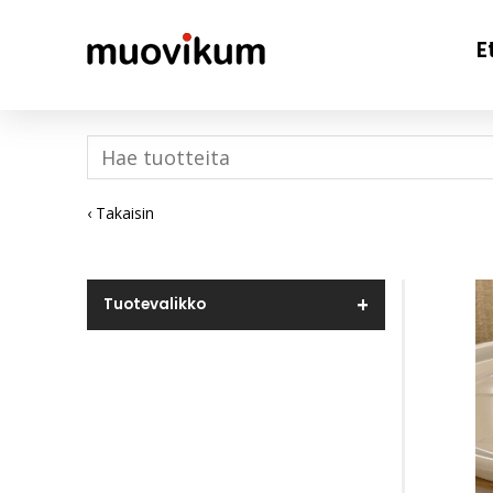
E
‹ Takaisin
Tuotevalikko