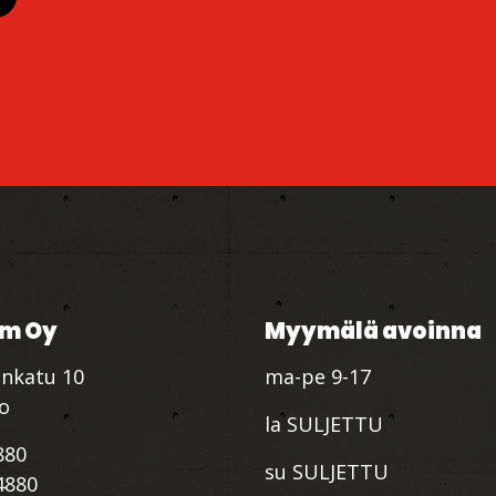
m Oy
Myymälä avoinna
nkatu 10
ma-pe 9-17
io
la SULJETTU
880
su SULJETTU
4880