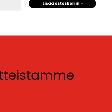
Lisää ostoskoriin »
otteistamme