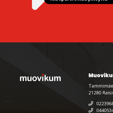
Muoviku
Tammimäe
21280 Rais
022396
044053