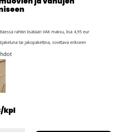
muovien ja vanujen
miseen
ttäessä rahtiin lisätään VAK maksu, lisä 4,95 eur
ijakeluna tai jakopakettina, sovittava erikseen
ehdot
€
/kpl