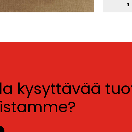
lla kysyttävää tu
luistamme?