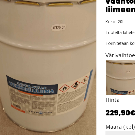
vaahto
liimaa
Koko: 20L
Tuotetta lähete
Toimitetaan kot
Värivaihto
Hinta
229,90
Määrä (kpl)