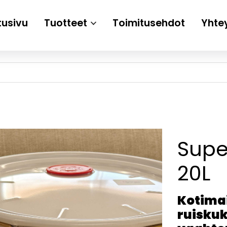
tusivu
Tuotteet
Toimitusehdot
Yhte
Supe
20L
Kotima
ruiskuk