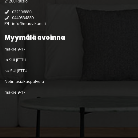
21280 Raisio
022396880
0440534880
info@muovikum.fi
Myymälä avoinna
ma-pe 9-17
la SULJETTU
su SULJETTU
Netin asiakaspalvelu
ma-pe 9-17