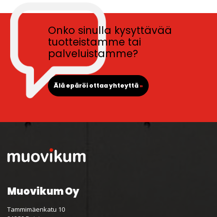
Onko sinulla kysyttävää
tuotteistamme tai
palveluistamme?
Älä epäröi ottaa yhteyttä
»
Muovikum Oy
Tammimäenkatu 10