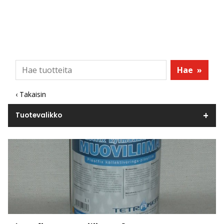
Hae
»
‹ Takaisin
Tuotevalikko