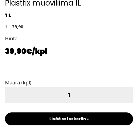
Plastfix muoviliima 1L
1 L
1 L
39,90
Hinta
39,90€
/kpl
Määrä (kpl)
Lisää ostoskoriin »