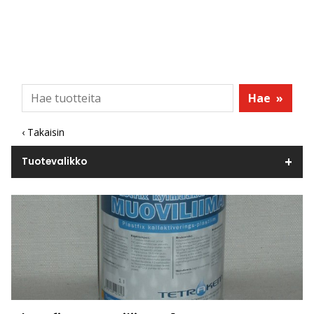
Hae
»
‹ Takaisin
Tuotevalikko