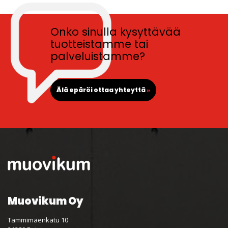
Onko sinulla kysyttävää
tuotteistamme tai
palveluistamme?
Älä epäröi ottaa yhteyttä
»
Muovikum Oy
Tammimäenkatu 10