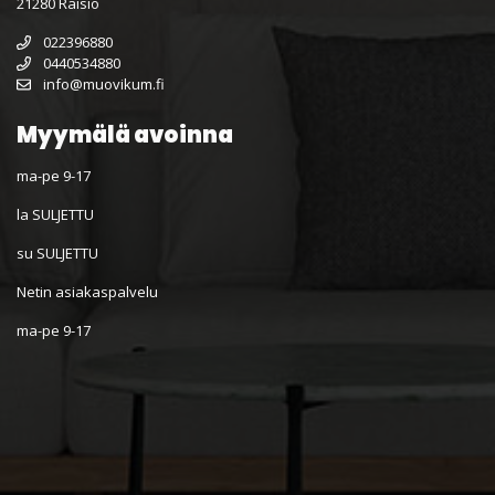
21280 Raisio
022396880
0440534880
info@muovikum.fi
Myymälä avoinna
ma-pe 9-17
la SULJETTU
su SULJETTU
Netin asiakaspalvelu
ma-pe 9-17