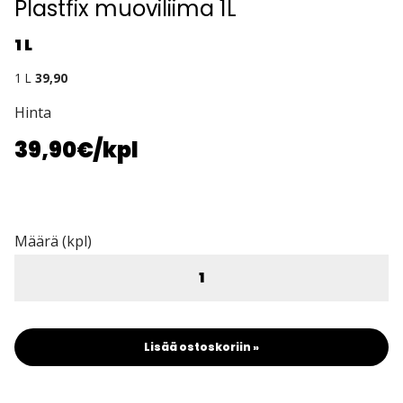
Plastfix muoviliima 1L
1 L
1 L
39,90
Hinta
39,90€
/kpl
Määrä (kpl)
Lisää ostoskoriin »