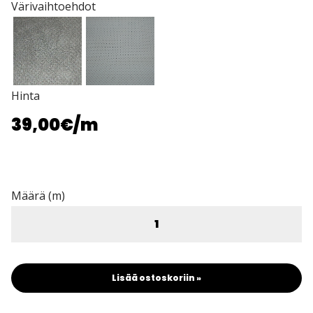
Värivaihtoehdot
Hinta
39,00€
/m
Määrä (m)
Lisää ostoskoriin »