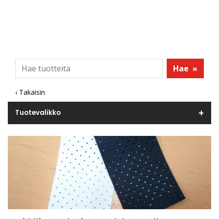
Hae
»
‹ Takaisin
Tuotevalikko