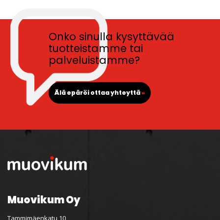
Onko sinulla kysyttävää
tuotteistamme tai
palveluistamme?
Älä epäröi ottaa yhteyttä
»
Muovikum Oy
Tammimäenkatu 10