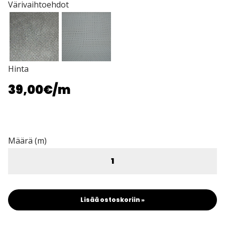
Värivaihtoehdot
Hinta
39,00€
/m
Määrä (m)
Lisää ostoskoriin »