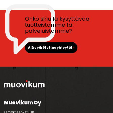
Onko sinulla kysyttävää
tuotteistamme tai
palveluistamme?
Älä epäröi ottaa yhteyttä
»
Muovikum Oy
Tammimäenkatu 10