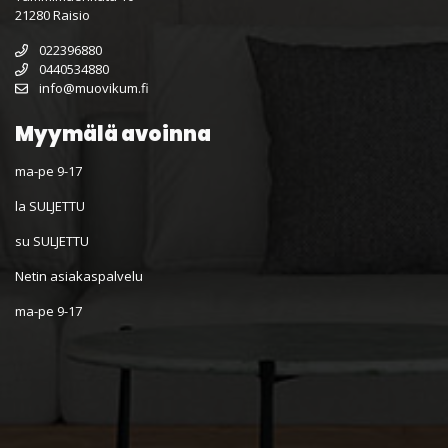
21280 Raisio
022396880
0440534880
info@muovikum.fi
Myymälä avoinna
ma-pe 9-17
la SULJETTU
su SULJETTU
Netin asiakaspalvelu
ma-pe 9-17