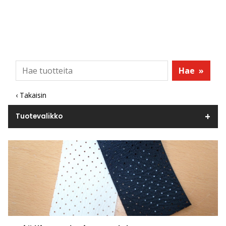
Hae
»
‹ Takaisin
Tuotevalikko