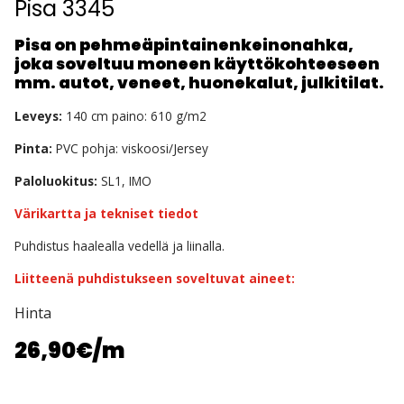
Pisa 3345
Pisa on pehmeäpintainenkeinonahka,
joka soveltuu moneen käyttökohteeseen
mm. autot, veneet, huonekalut, julkitilat.
Leveys:
140 cm paino: 610 g/m2
Pinta:
PVC pohja: viskoosi/Jersey
Paloluokitus:
SL1, IMO
Värikartta ja tekniset tiedot
Puhdistus haalealla vedellä ja liinalla.
Liitteenä puhdistukseen soveltuvat aineet:
Hinta
26,90€
/m