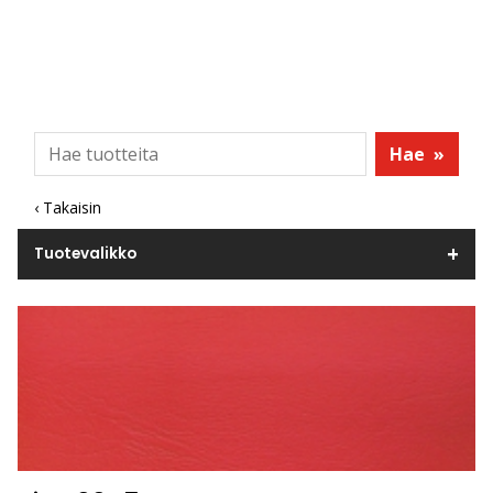
Hae
»
‹ Takaisin
Tuotevalikko