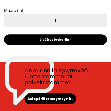
Määrä (m)
Lisää ostoskoriin »
Onko sinulla kysyttävää
tuotteistamme tai
palveluistamme?
Älä epäröi ottaa yhteyttä
»