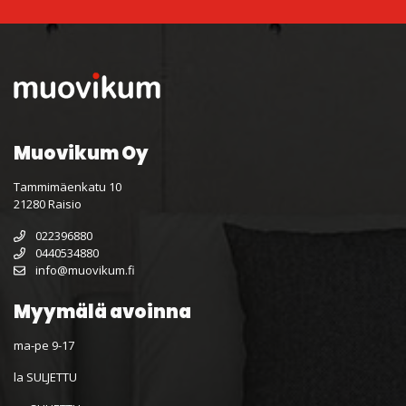
Muovikum Oy
Tammimäenkatu 10
21280 Raisio
022396880
0440534880
info@muovikum.fi
Myymälä avoinna
ma-pe 9-17
la SULJETTU