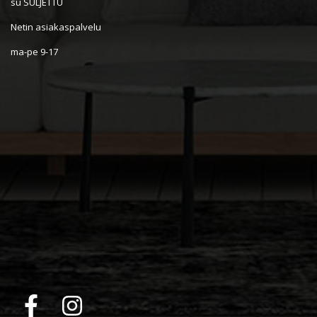
su SULJETTU
Netin asiakaspalvelu
ma-pe 9-17