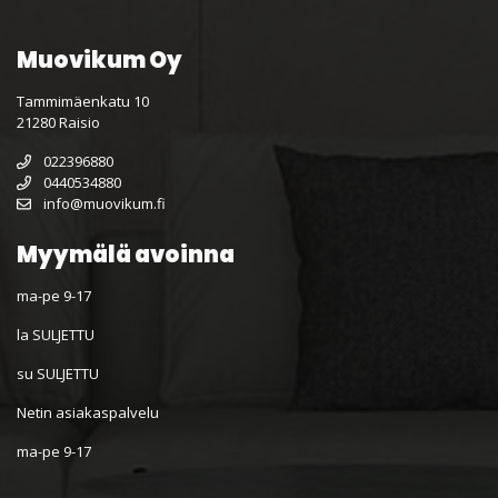
Muovikum Oy
Tammimäenkatu 10
21280 Raisio
022396880
0440534880
info@muovikum.fi
Myymälä avoinna
ma-pe 9-17
la SULJETTU
su SULJETTU
Netin asiakaspalvelu
ma-pe 9-17