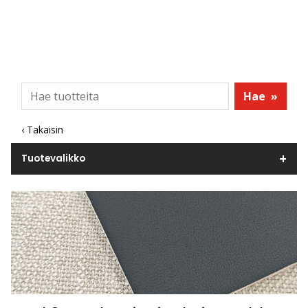
Hae
»
‹ Takaisin
Tuotevalikko