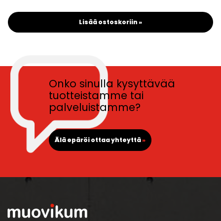
Lisää ostoskoriin »
Onko sinulla kysyttävää
tuotteistamme tai
palveluistamme?
Älä epäröi ottaa yhteyttä
»