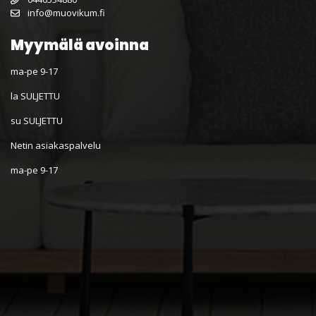
info@muovikum.fi
Myymälä avoinna
ma-pe 9-17
la SULJETTU
su SULJETTU
Netin asiakaspalvelu
ma-pe 9-17