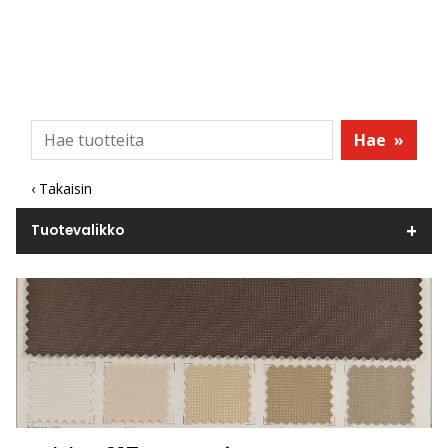
Hae
»
‹ Takaisin
Tuotevalikko