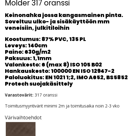
Molder 317 oranssi
Keinonahka jossa kangasmainen pinta.
Soveltuu ulko- ja sisäkäyttöön mm
veneisiin, julkitiloihin
Koostumus:
87% PVC, 135 PL
Leveys:
140cm
Paino:
630g/m2
Paksuus:
1,1mm
Valonkesto:
6 (max 8) ISO 105 B02
Hankauskesto:
100000 EN ISO 12947-2
Paloluokitus:
EN 1021 1;2, IMO A652, BS5852
Protech suojakäsittely
Varastovärit:
317 oranssi
Toimitusmyyntivärit minimi 2m ja toimitusaika noin 2-3 vko
Värivaihtoehdot