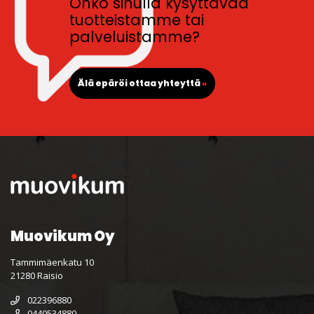
Onko sinulla kysyttävää
tuotteistamme tai
palveluistamme?
Älä epäröi ottaa yhteyttä
»
Muovikum Oy
Tammimäenkatu 10
21280 Raisio
022396880
0440534880