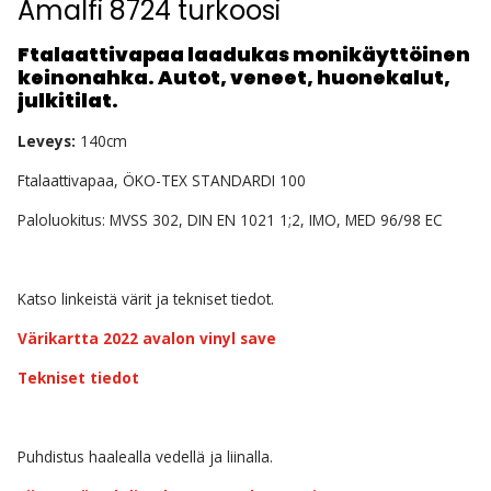
Amalfi 8724 turkoosi
Ftalaattivapaa laadukas monikäyttöinen
keinonahka. Autot, veneet, huonekalut,
julkitilat.
Leveys:
140cm
Ftalaattivapaa, ÖKO-TEX STANDARDI 100
Paloluokitus: MVSS 302, DIN EN 1021 1;2, IMO, MED 96/98 EC
Katso linkeistä värit ja tekniset tiedot.
Värikartta 2022 avalon vinyl save
Tekniset tiedot
Puhdistus haalealla vedellä ja liinalla.