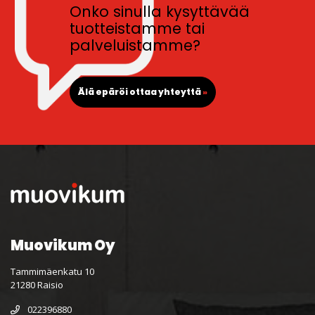
Onko sinulla kysyttävää
tuotteistamme tai
palveluistamme?
Älä epäröi ottaa yhteyttä
»
Muovikum Oy
Tammimäenkatu 10
21280 Raisio
022396880