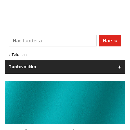
Hae
»
‹ Takaisin
Tuotevalikko