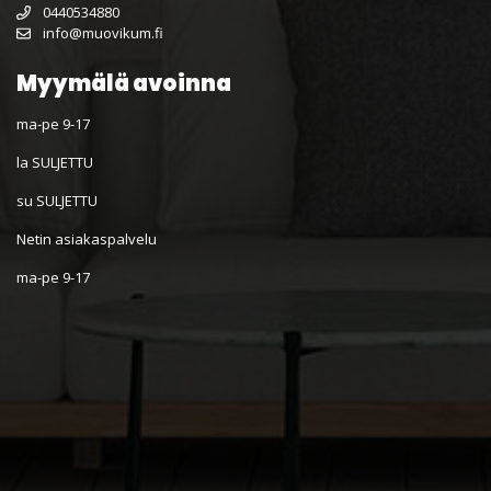
0440534880
info@muovikum.fi
Myymälä avoinna
ma-pe 9-17
la SULJETTU
su SULJETTU
Netin asiakaspalvelu
ma-pe 9-17