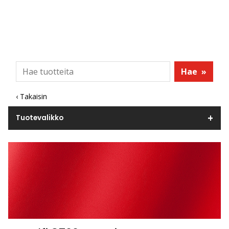
Hae
»
‹ Takaisin
Tuotevalikko