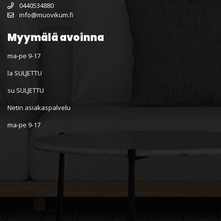
0440534880
info@muovikum.fi
Myymälä avoinna
ma-pe 9-17
la SULJETTU
su SULJETTU
Netin asiakaspalvelu
ma-pe 9-17