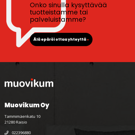
Onko sinulla kysyttävää
tuotteistamme tai
palveluistamme?
Älä epäröi ottaa yhteyttä
»
Muovikum Oy
Tammimäenkatu 10
21280 Raisio
022396880