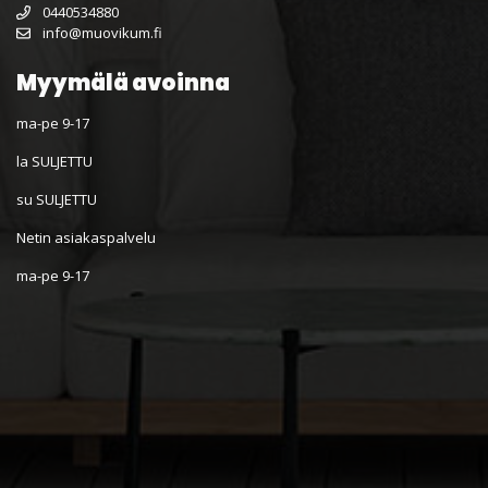
0440534880
info@muovikum.fi
Myymälä avoinna
ma-pe 9-17
la SULJETTU
su SULJETTU
Netin asiakaspalvelu
ma-pe 9-17