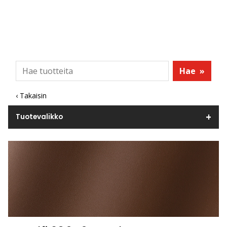
Hae
»
‹ Takaisin
Tuotevalikko