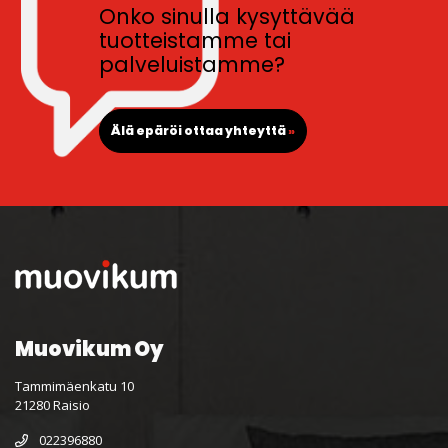
Onko sinulla kysyttävää
tuotteistamme tai
palveluistamme?
Älä epäröi ottaa yhteyttä
»
Muovikum Oy
Tammimäenkatu 10
21280 Raisio
022396880