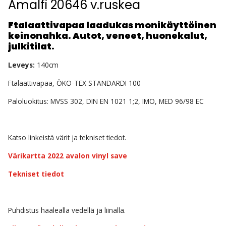
Amalfi 20646 v.ruskea
Ftalaattivapaa laadukas monikäyttöinen
keinonahka. Autot, veneet, huonekalut,
julkitilat.
Leveys:
140cm
Ftalaattivapaa, ÖKO-TEX STANDARDI 100
Paloluokitus: MVSS 302, DIN EN 1021 1;2, IMO, MED 96/98 EC
Katso linkeistä värit ja tekniset tiedot.
Värikartta 2022 avalon vinyl save
Tekniset tiedot
Puhdistus haalealla vedellä ja liinalla.