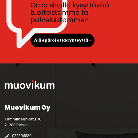
Onko sinulla kysyttävää
tuotteistamme tai
palveluistamme?
Älä epäröi ottaa yhteyttä
»
Muovikum Oy
Tammimäenkatu 10
21280 Raisio
022396880