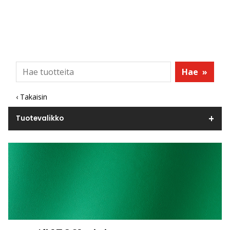
Hae
»
‹ Takaisin
Tuotevalikko