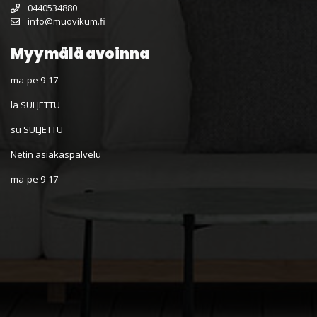
0440534880
info@muovikum.fi
Myymälä avoinna
ma-pe 9-17
la SULJETTU
su SULJETTU
Netin asiakaspalvelu
ma-pe 9-17