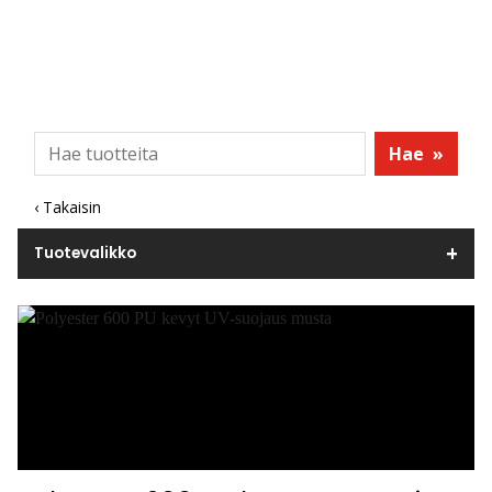
Hae
»
‹ Takaisin
Tuotevalikko