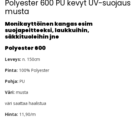
Polyester 600 PU kevyt UV-suojaus
musta
Monikayttöinen kangas esim
suojapeitteeksi, laukkuihin,
säkkituoleihin jne
Polyester 600
Leveys:
n. 150cm
Pinta:
100% Polyester
Pohja:
PU
Väri:
musta
väri saattaa haalistua
Hinta:
11,90/m