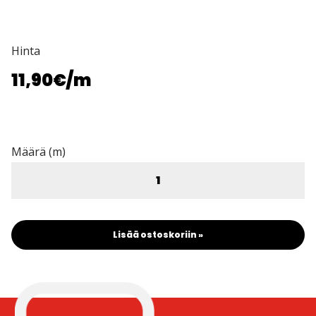
Hinta
11,90€
/m
Määrä (m)
Lisää ostoskoriin »