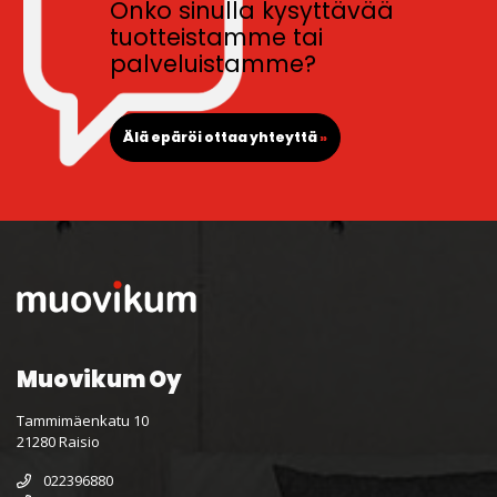
Onko sinulla kysyttävää
tuotteistamme tai
palveluistamme?
Älä epäröi ottaa yhteyttä
»
Muovikum Oy
Tammimäenkatu 10
21280 Raisio
022396880