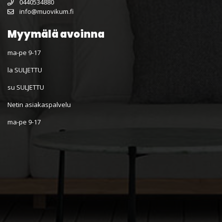
0440534880
info@muovikum.fi
Myymälä avoinna
ma-pe 9-17
la SULJETTU
su SULJETTU
Netin asiakaspalvelu
ma-pe 9-17