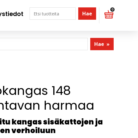
0
ystiedot
Hae
Hae
»
okangas 148
htavan harmaa
tu kangas sisäkattojen ja
en verhoiluun