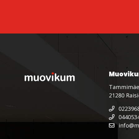
Muoviku
Tammimäe
21280 Rais
022396
044053
info@mu