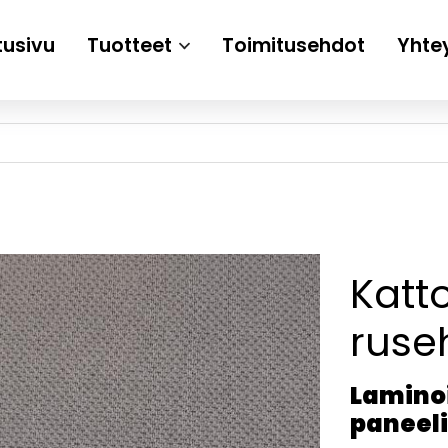
tusivu
Tuotteet
Toimitusehdot
Yhte
Katt
ruse
Laminoi
paneeli