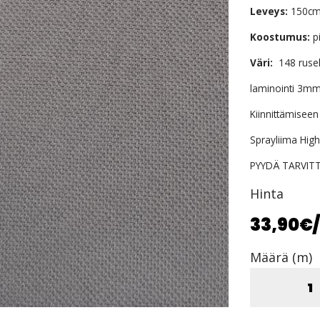
Leveys:
150c
Koostumus:
p
Väri:
148 rus
laminointi 3m
Kiinnittämiseen
Sprayliima Hig
PYYDÄ TARVIT
Hinta
33,90€
Määrä (m)