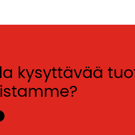
lla kysyttävää tu
luistamme?