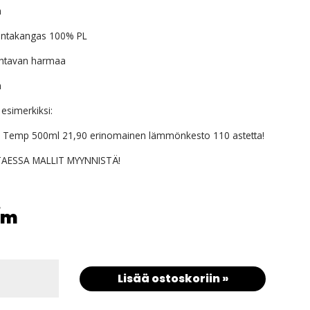
m
intakangas 100% PL
ehtavan harmaa
m
 esimerkiksi:
h Temp 500ml 21,90 erinomainen lämmönkesto 110 astetta!
TAESSA MALLIT MYYNNISTÄ!
/m
Lisää ostoskoriin »