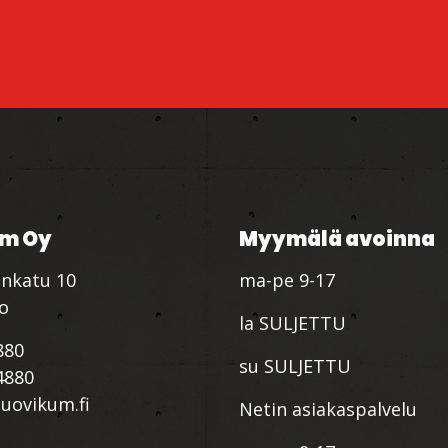
m Oy
Myymälä avoinna
nkatu 10
ma-pe 9-17
io
la SULJETTU
880
su SULJETTU
4880
ovikum.fi
Netin asiakaspalvelu