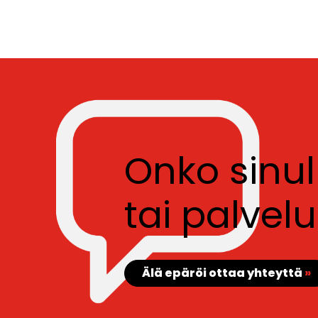
Onko sinu
tai palve
Älä epäröi ottaa yhteyttä
»