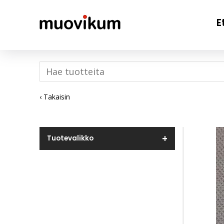
E
‹ Takaisin
Tuotevalikko