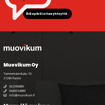
Älä epäröi ottaa yhteyttä
»
Muovikum Oy
Tammimäenkatu 10
21280 Raisio
022396880
0440534880
info@muovikum.fi