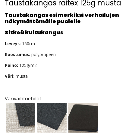
Taustakangas raitex 125g musta
Taustakangas esimerkiksi verhoilujen
näkymättömälle puolelle
Sitkeä kuitukangas
Leveys:
150cm
Koostumus:
polypropeeni
Paino:
125g/m2
Väri:
musta
Värivaihtoehdot