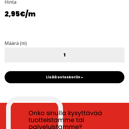
Hinta
2,95€
/m
Määrä (m)
Lisää ostoskoriin »
Onko sinulla kysyttävää
tuotteistamme tai
palveluistamme?