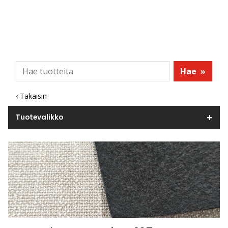
Hae
»
‹ Takaisin
Tuotevalikko