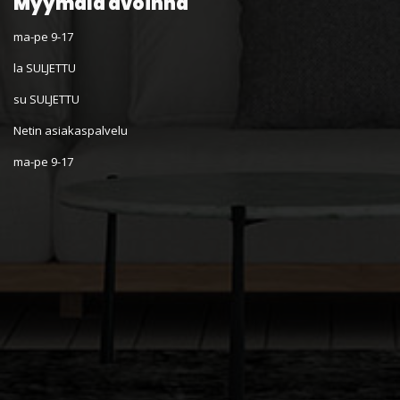
Myymälä avoinna
ma-pe 9-17
la SULJETTU
su SULJETTU
Netin asiakaspalvelu
ma-pe 9-17