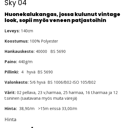
Sky 04
Huonekalukangas, jossa kulunut vintage
look, sopii myös veneen patjastoihin
Leveys:
140cm
Koostumus:
100% Polyester
Hankauskesto:
40000 BS 5690
Paino:
440g/m
Pillinki:
4 hyvä BS 5690
Valonkesto:
5/6 hyvä BS 1006/B02-ISO 105/B02
Värit:
02 pellava, 23 v,harmaa, 25 harmaa, 16 t.harmaa ja 12
t.sininen (saatavana myös muita värejä)
Hinta:
38,90/m >15m erissä 33,00/m
Hinta