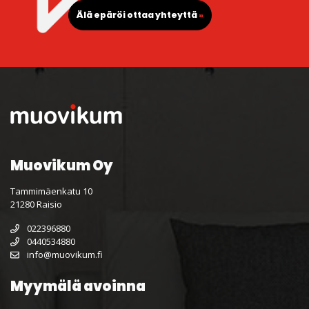
Älä epäröi ottaa yhteyttä
»
Muovikum Oy
Tammimäenkatu 10
21280 Raisio
022396880
0440534880
info@muovikum.fi
Myymälä avoinna