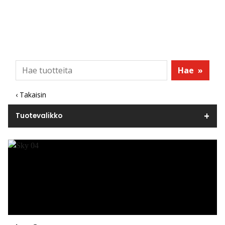
Hae
»
‹ Takaisin
Tuotevalikko