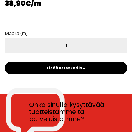
38,90€
/m
Määrä (m)
Lisää ostoskoriin »
Onko sinulla kysyttävää
tuotteistamme tai
palveluistamme?