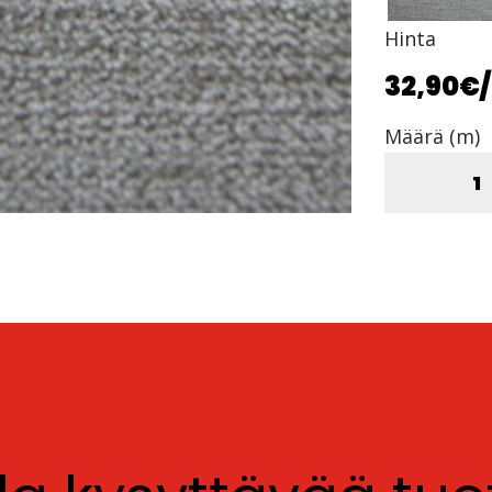
Hinta
32,90€
Määrä (m)