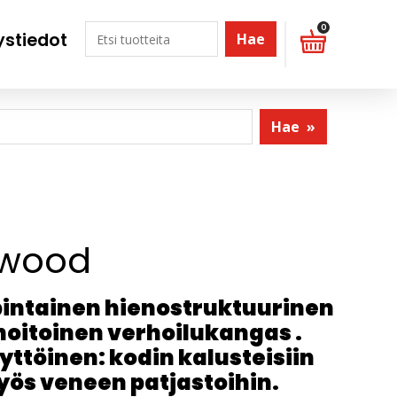
0
ystiedot
Hae
Hae
»
rwood
intainen hienostruktuurinen
oitoinen verhoilukangas .
ttöinen: kodin kalusteisiin
ös veneen patjastoihin.