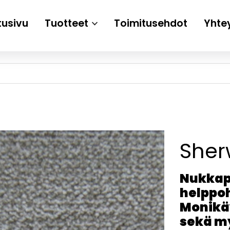
tusivu
Tuotteet
Toimitusehdot
Yhte
She
Nukkap
helppoh
Monikäy
sekä my