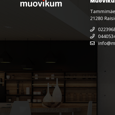
Muoviku
Tammimäe
21280 Rais
022396
044053
info@mu