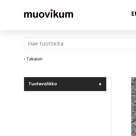
E
‹ Takaisin
Tuotevalikko