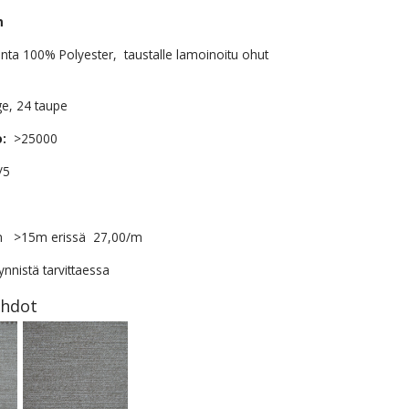
m
inta 100% Polyester, taustalle lamoinoitu ohut
ge, 24 taupe
o:
>25000
/5
 >15m erissä 27,00/m
nnistä tarvittaessa
ehdot