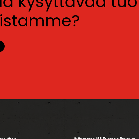
lla kysyttävää tu
luistamme?