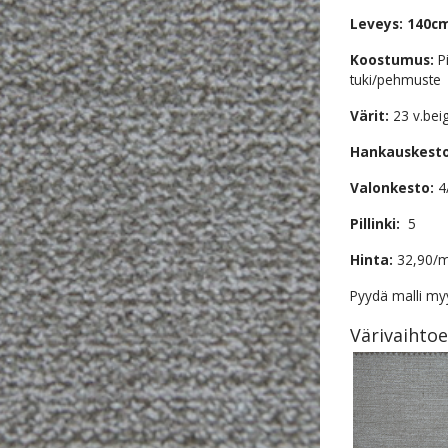
Leveys: 140c
Koostumus:
P
tuki/pehmuste
Värit:
23 v.bei
Hankauskest
Valonkesto:
4
Pillinki:
5
Hinta:
32,90/m
Pyydä malli myy
Värivaihto