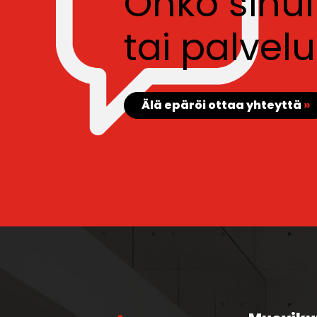
Onko sinu
tai palve
Älä epäröi ottaa yhteyttä
»