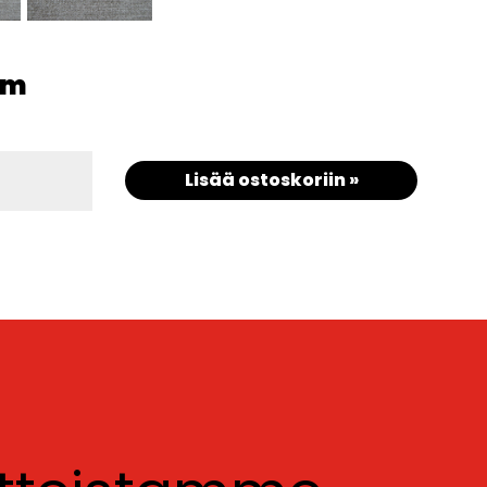
/m
Lisää ostoskoriin »