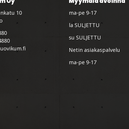
m Oy
Myymälä avoinna
nkatu 10
ma-pe 9-17
io
la SULJETTU
880
su SULJETTU
4880
ovikum.fi
Netin asiakaspalvelu
ma-pe 9-17