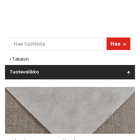
Hae
»
‹ Takaisin
Tuotevalikko