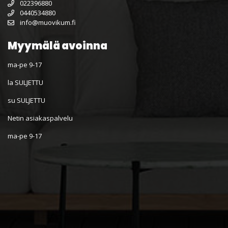
022396880
0440534880
info@muovikum.fi
Myymälä avoinna
ma-pe 9-17
la SULJETTU
su SULJETTU
Netin asiakaspalvelu
ma-pe 9-17