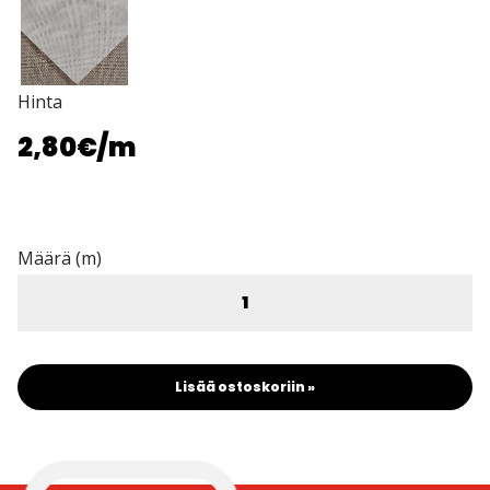
Hinta
2,80€
/m
Määrä (m)
Lisää ostoskoriin »