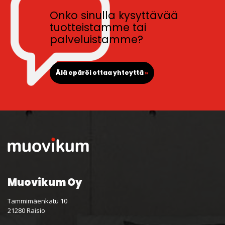
Onko sinulla kysyttävää
tuotteistamme tai
palveluistamme?
Älä epäröi ottaa yhteyttä
»
Muovikum Oy
Tammimäenkatu 10
21280 Raisio