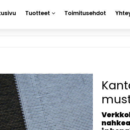
tusivu
Tuotteet
Toimitusehdot
Yhte
Kant
must
Verkkok
nahkea,