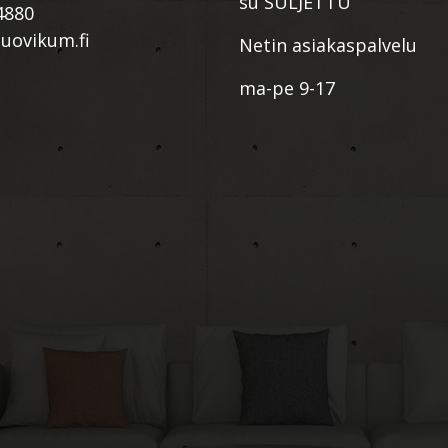
su SULJETTU
4880
ovikum.fi
Netin asiakaspalvelu
ma-pe 9-17