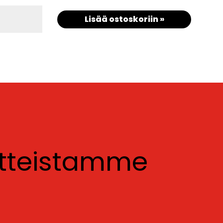
Lisää ostoskoriin »
otteistamme