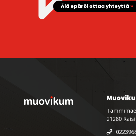
Älä epäröi ottaa yhteyttä
»
Muoviku
Tammimäe
21280 Rais
022396