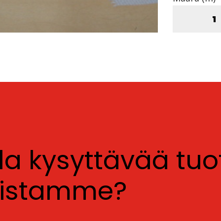
lla kysyttävää tu
luistamme?