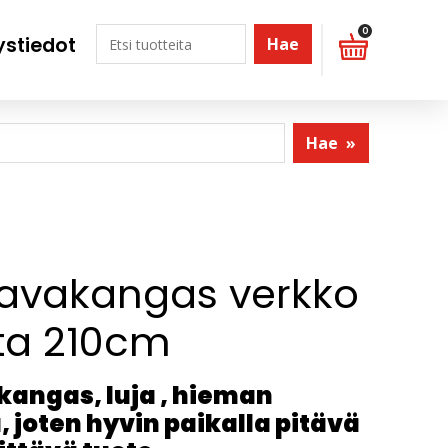
0
ystiedot
Hae
Hae
»
avakangas verkko
a 210cm
angas, luja , hieman
 joten hyvin paikalla pitävä