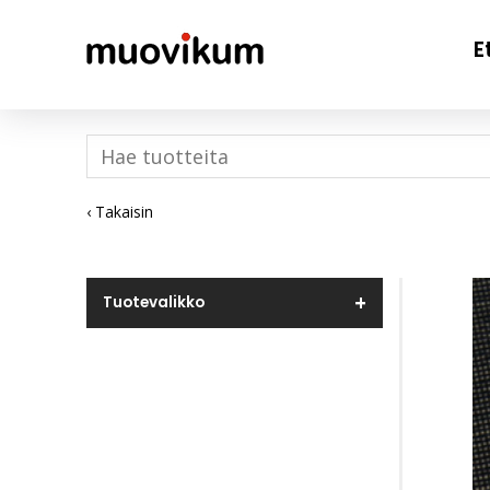
E
‹ Takaisin
Tuotevalikko