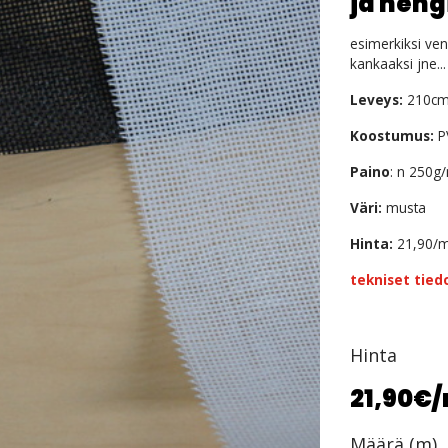
ja heng
esimerkiksi ven
kankaaksi jne...
Leveys:
210c
Koostumus:
P
Paino
: n 250g
Väri:
musta
Hinta:
21,90/
tekniset tied
Hinta
21,90€
Määrä (m)