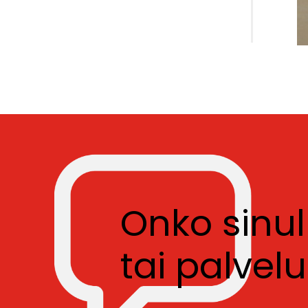
Onko sinu
tai palve