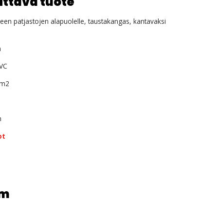
ittävä tuote
een patjastojen alapuolelle, taustakangas, kantavaksi
m
VC
/m2
m
ot
/m