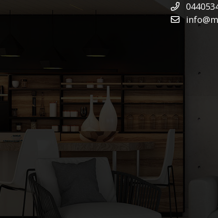
044053
info@mu