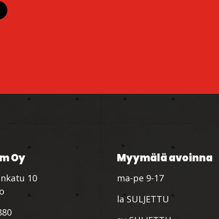
m Oy
Myymälä avoinna
nkatu 10
ma-pe 9-17
io
la SULJETTU
880