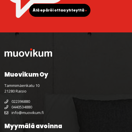
Älä epäröi ottaa yhteyttä
»
Muovikum Oy
Tammimäenkatu 10
21280 Raisio
022396880
0440534880
info@muovikum.fi
Myymälä avoinna