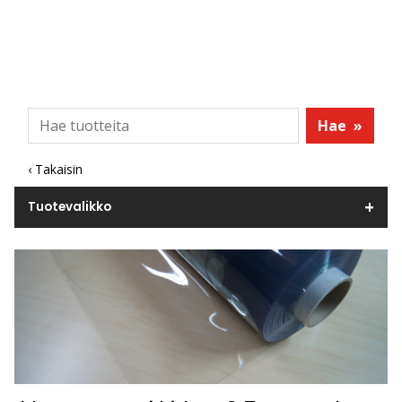
Hae
»
‹ Takaisin
Tuotevalikko