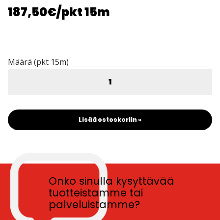
187,50€
/pkt 15m
Määrä (pkt 15m)
Lisää ostoskoriin »
Onko sinulla kysyttävää
tuotteistamme tai
palveluistamme?