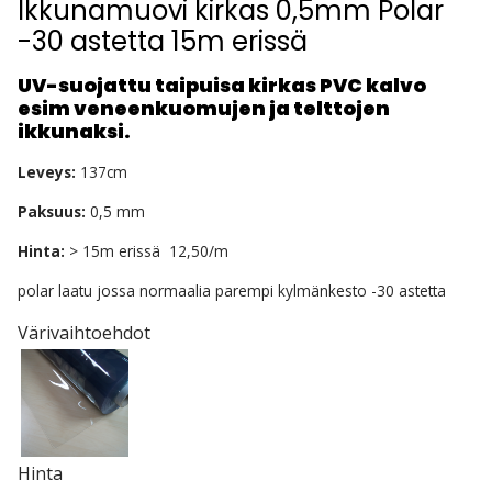
Ikkunamuovi kirkas 0,5mm Polar
-30 astetta 15m erissä
UV-suojattu taipuisa kirkas PVC kalvo
esim veneenkuomujen ja telttojen
ikkunaksi.
Leveys:
137cm
Paksuus:
0,5 mm
Hinta:
> 15m erissä 12,50/m
polar laatu jossa normaalia parempi kylmänkesto -30 astetta
Värivaihtoehdot
Hinta