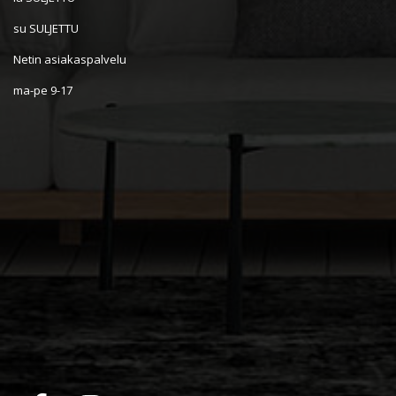
su SULJETTU
Netin asiakaspalvelu
ma-pe 9-17