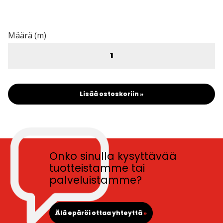
Määrä (m)
Lisää ostoskoriin »
Onko sinulla kysyttävää
tuotteistamme tai
palveluistamme?
Älä epäröi ottaa yhteyttä
»