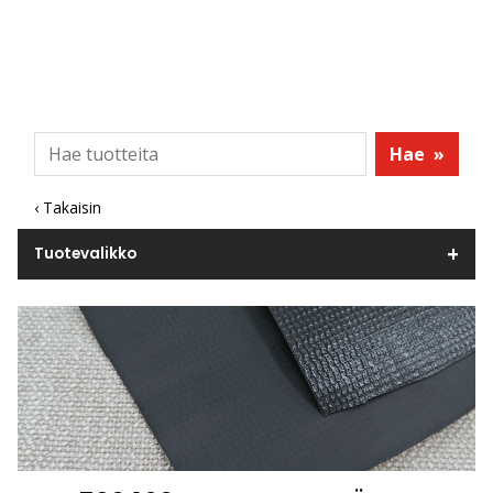
Hae
»
‹ Takaisin
Tuotevalikko