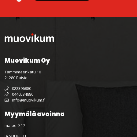
Muovikum Oy
Tammimäenkatu 10
21280 Raisio
022396880
0440534880
info@muovikum.fi
Myymälä avoinna
ma-pe 9-17
la SULJETTU