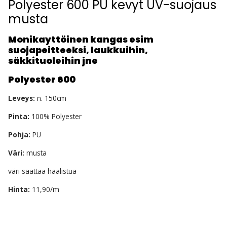
Polyester 600 PU kevyt UV-suojaus
musta
Monikayttöinen kangas esim
suojapeitteeksi, laukkuihin,
säkkituoleihin jne
Polyester 600
Leveys:
n. 150cm
Pinta:
100% Polyester
Pohja:
PU
Väri:
musta
väri saattaa haalistua
Hinta:
11,90/m