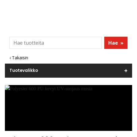
Hae
»
‹ Takaisin
Tuotevalikko