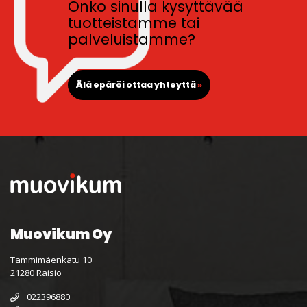
Onko sinulla kysyttävää
tuotteistamme tai
palveluistamme?
Älä epäröi ottaa yhteyttä
»
Muovikum Oy
Tammimäenkatu 10
21280 Raisio
022396880