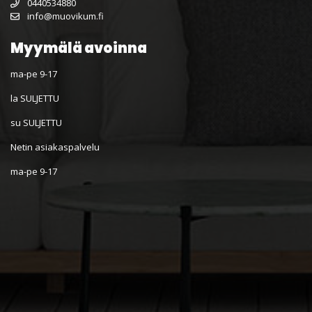
0440534880
info@muovikum.fi
Myymälä avoinna
ma-pe 9-17
la SULJETTU
su SULJETTU
Netin asiakaspalvelu
ma-pe 9-17