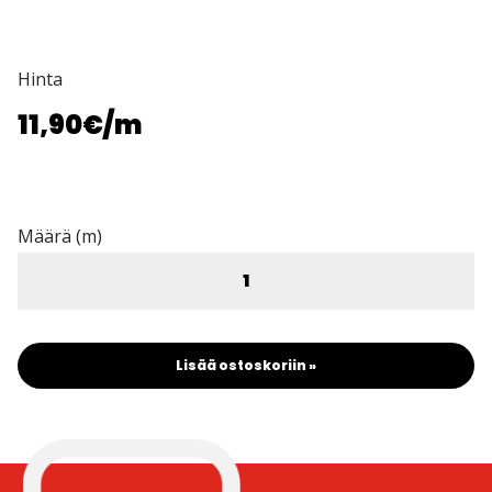
Hinta
11,90€
/m
Määrä (m)
Lisää ostoskoriin »