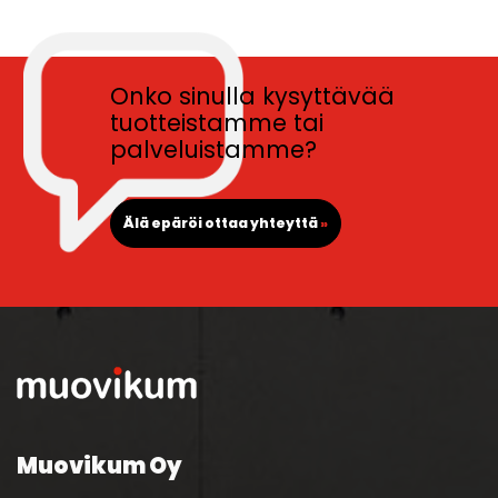
Onko sinulla kysyttävää
tuotteistamme tai
palveluistamme?
Älä epäröi ottaa yhteyttä
»
Muovikum Oy