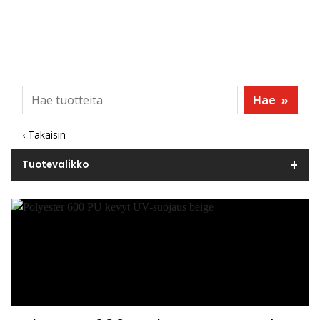
Hae
»
‹ Takaisin
Tuotevalikko