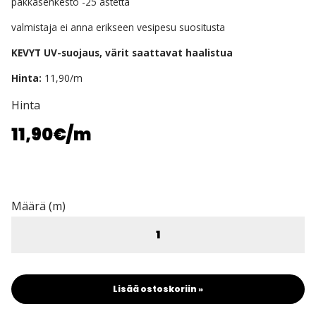
pakkasenkesto -25 astetta
valmistaja ei anna erikseen vesipesu suositusta
KEVYT UV-suojaus, värit saattavat haalistua
Hinta:
11,90/m
Hinta
11,90€
/m
Määrä (m)
Lisää ostoskoriin »