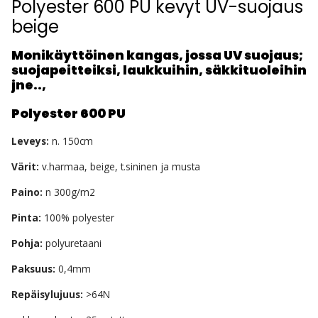
Polyester 600 PU kevyt UV-suojaus
beige
Monikäyttöinen kangas, jossa UV suojaus;
suojapeitteiksi, laukkuihin, säkkituoleihin
jne..,
Polyester 600 PU
Leveys:
n. 150cm
Värit:
v.harmaa, beige, t.sininen ja musta
Paino:
n 300g/m2
Pinta:
100% polyester
Pohja:
polyuretaani
Paksuus:
0,4mm
Repäisylujuus:
>64N