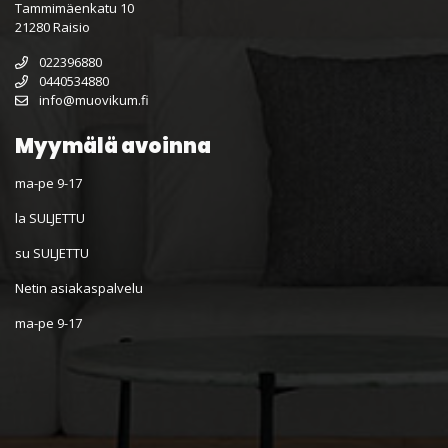
Tammimäenkatu 10
21280 Raisio
022396880
0440534880
info@muovikum.fi
Myymälä avoinna
ma-pe 9-17
la SULJETTU
su SULJETTU
Netin asiakaspalvelu
ma-pe 9-17