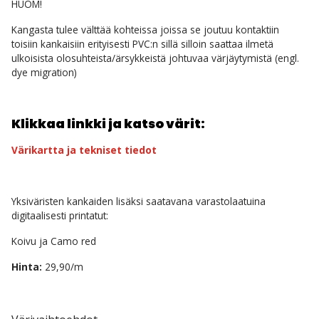
HUOM!
Kangasta tulee välttää kohteissa joissa se joutuu kontaktiin
toisiin kankaisiin erityisesti PVC:n sillä silloin saattaa ilmetä
ulkoisista olosuhteista/ärsykkeistä johtuvaa värjäytymistä (engl.
dye migration)
Klikkaa linkki ja katso värit:
Värikartta ja tekniset tiedot
Yksiväristen kankaiden lisäksi saatavana varastolaatuina
d
igitaalisesti printatut:
Koivu ja Camo red
Hinta:
29,90/m