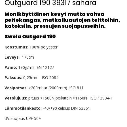
Outguard 190 39317 sahara
Monikäyttöinen kevyt mutta vahva
peitekangas, matkailuautojen telttoihin,
katoksiin, pressujen suojapusseihin.
Swela Outgard 190
Koostumus:
100% polyester
Leveys:
170cm
Paino:
190g/m2 EN 12127
Paksuus:
0,25mm ISO 5084
Vesipatsas:
>200mbar (2000mm) ISO 811
Vetolujuus:
pituus >1500N poikittain >1150N ISO 13934-1
Lämmötilankesto:
-40/+90 celsius DIN 53361
UV suojaus UPF 50+