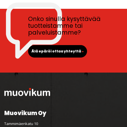
Onko sinulla kysyttävää
tuotteistamme tai
palveluistamme?
Älä epäröi ottaa yhteyttä
»
Muovikum Oy
Tammimäenkatu 10