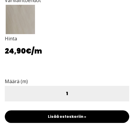
Värivaihtoehdot
Hinta
24,90€
/m
Määrä (m)
Lisää ostoskoriin »