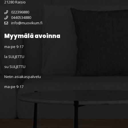
21280 Raisio
022396880
0440534880
info@muovikum.fi
Myymälä avoinna
ma-pe 9-17
la SULJETTU
su SULJETTU
Netin asiakaspalvelu
ma-pe 9-17