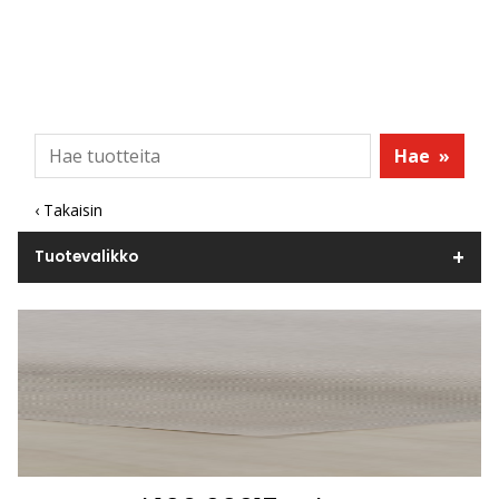
Hae
»
‹ Takaisin
Tuotevalikko