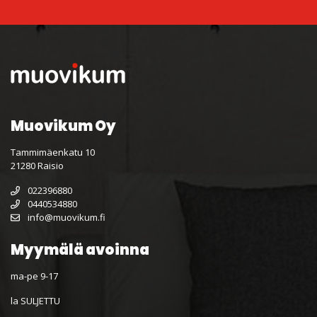
Muovikum Oy
Tammimäenkatu 10
21280 Raisio
022396880
0440534880
info@muovikum.fi
Myymälä avoinna
ma-pe 9-17
la SULJETTU