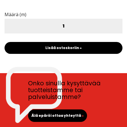
Määrä (m)
Lisää ostoskoriin »
Onko sinulla kysyttävää
tuotteistamme tai
palveluistamme?
Älä epäröi ottaa yhteyttä
»