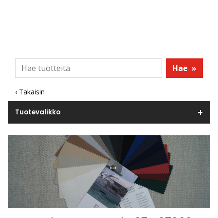
Hae
»
‹ Takaisin
Tuotevalikko