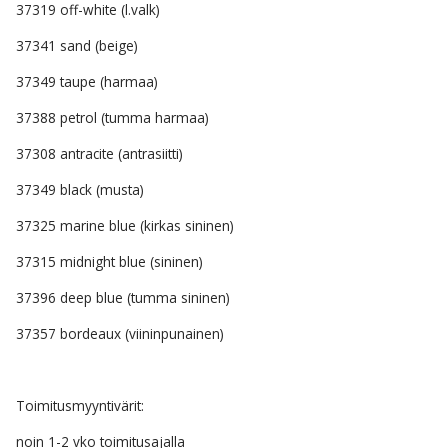
37319 off-white (l.valk)
37341 sand (beige)
37349 taupe (harmaa)
37388 petrol (tumma harmaa)
37308 antracite (antrasiitti)
37349 black (musta)
37325 marine blue (kirkas sininen)
37315 midnight blue (sininen)
37396 deep blue (tumma sininen)
37357 bordeaux (viininpunainen)
Toimitusmyyntivärit:
noin 1-2 vko toimitusajalla