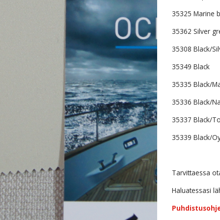
35325 Marine bl
35362 Silver gr
35308 Black/Sil
35349 Black
35335 Black/Ma
35336 Black/N
35337 Black/To
35339 Black/Oy
Tarvittaessa ot
Haluatessasi l
Puhdistusohj