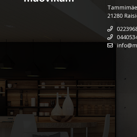
Tammimäe
21280 Rais
022396
044053
info@mu