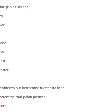
ue (kirkas sininen)
ey
ver
rine
avy
ast
ester
a yhteyttä niin kerromme tuotteesta lisää.
ähetämme mallipalan postitse!
eet: