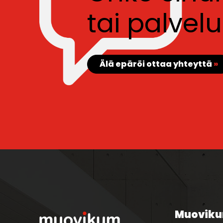
tai palve
Älä epäröi ottaa yhteyttä
»
Muoviku