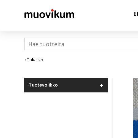
E
‹ Takaisin
Tuotevalikko