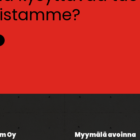
luistamme?
m Oy
Myymälä avoinna