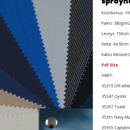
sprayh
Koostumus: 10
Paino: 380g/m
Leveys: 150cm
Hinta: 44,90/m
Katso tekniset t
Pdf liite
VÄRIT:
35319 Off-white 
35347 Oyster
35307 Toast
35391 Navy bl
35955 Captains