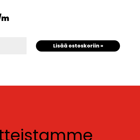
/m
Lisää ostoskoriin »
otteistamme