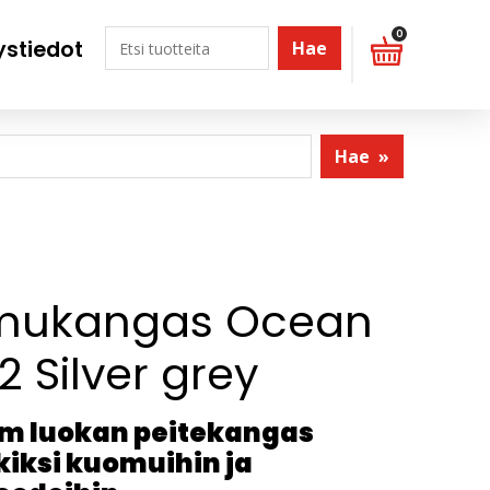
0
ystiedot
Hae
Hae
»
mukangas Ocean
2 Silver grey
m luokan peitekangas
iksi kuomuihin ja