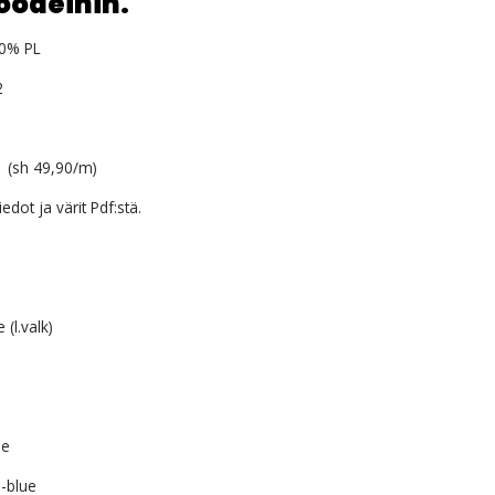
oodeihin.
0% PL
2
 (sh 49,90/m)
iedot ja värit Pdf:stä.
(l.valk)
ue
-blue