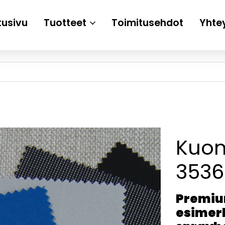
tusivu
Tuotteet
Toimitusehdot
Yhte
Kuo
3536
Premiu
esimerk