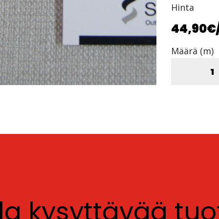
Hinta
44,90€
Määrä (m)
lla kysyttävää tu