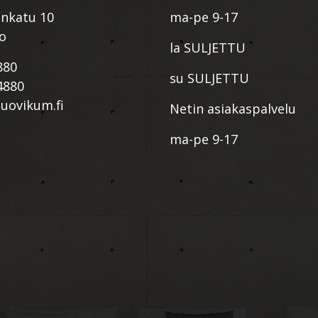
nkatu 10
ma-pe 9-17
io
la SULJETTU
880
su SULJETTU
4880
ovikum.fi
Netin asiakaspalvelu
ma-pe 9-17