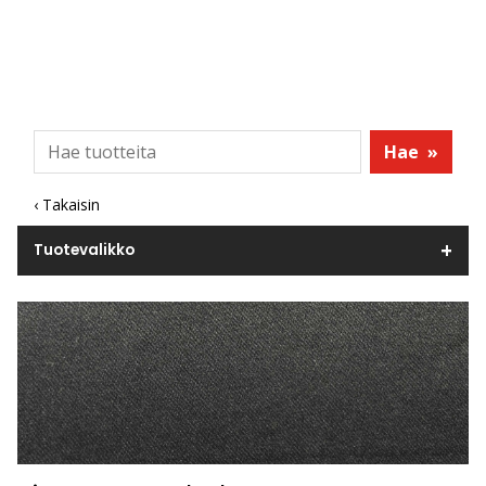
Hae
»
‹ Takaisin
Tuotevalikko