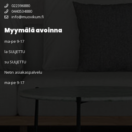
022396880
0440534880
info@muovikum.fi
Myymälä avoinna
ma-pe 9-17
la SULJETTU
su SULJETTU
Netin asiakaspalvelu
ma-pe 9-17