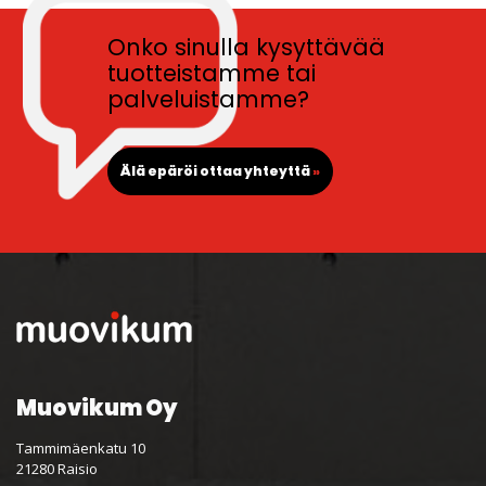
Onko sinulla kysyttävää
tuotteistamme tai
palveluistamme?
Älä epäröi ottaa yhteyttä
»
Muovikum Oy
Tammimäenkatu 10
21280 Raisio