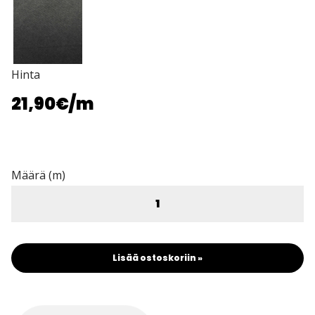
Hinta
21,90€
/m
Määrä (m)
Lisää ostoskoriin »