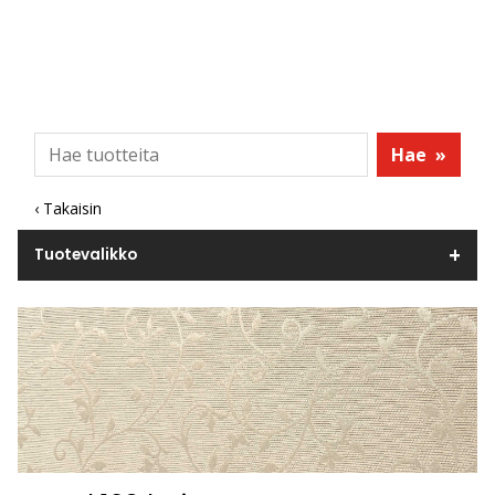
Hae
»
‹ Takaisin
Tuotevalikko