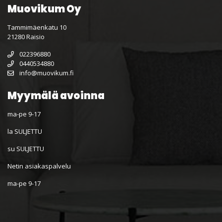
Muovikum Oy
Tammimäenkatu 10
21280 Raisio
022396880
0440534880
info@muovikum.fi
Myymälä avoinna
ma-pe 9-17
la SULJETTU
su SULJETTU
Netin asiakaspalvelu
ma-pe 9-17