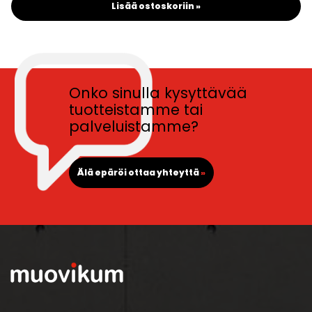
Lisää ostoskoriin »
Onko sinulla kysyttävää
tuotteistamme tai
palveluistamme?
Älä epäröi ottaa yhteyttä
»