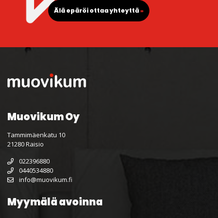
Älä epäröi ottaa yhteyttä
»
Muovikum Oy
Tammimäenkatu 10
21280 Raisio
022396880
0440534880
info@muovikum.fi
Myymälä avoinna