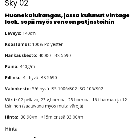
Sky 02
Huonekalukangas, jossa kulunut vintage
look, sopii myös veneen patjastoihin
Leveys:
140cm
Koostumus:
100% Polyester
Hankauskesto:
40000 BS 5690
Paino:
440g/m
Pillinki:
4 hyvä BS 5690
Valonkesto:
5/6 hyvä BS 1006/B02-ISO 105/B02
Värit:
02 pellava, 23 v,harmaa, 25 harmaa, 16 t.harmaa ja 12
t.sininen (saatavana myös muita värejä)
Hinta:
38,90/m >15m erissä 33,00/m
Hinta