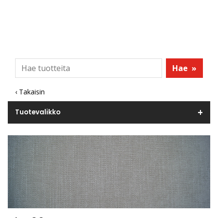
Hae
»
‹ Takaisin
Tuotevalikko