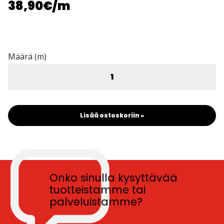
38,90€
/m
Määrä (m)
Lisää ostoskoriin »
Onko sinulla kysyttävää
tuotteistamme tai
palveluistamme?