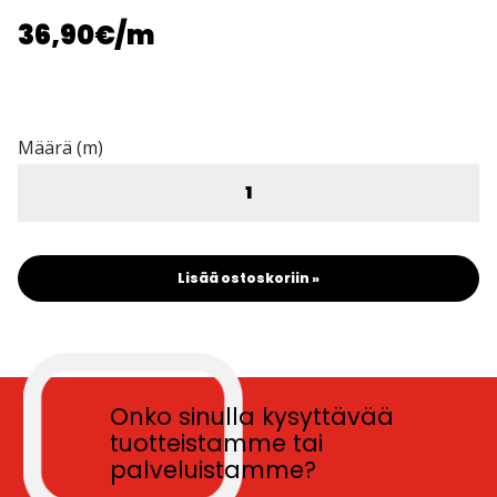
36,90€
/m
Määrä (m)
Lisää ostoskoriin »
Onko sinulla kysyttävää
tuotteistamme tai
palveluistamme?