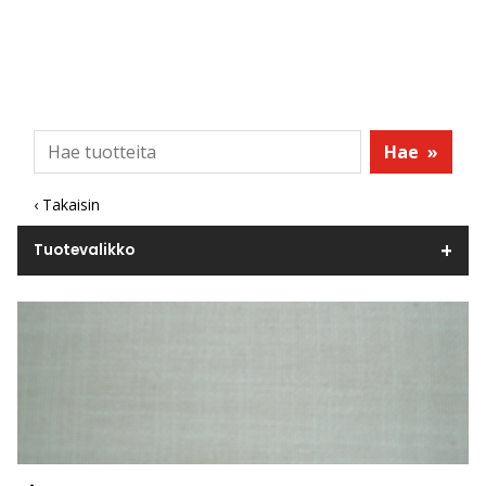
Hae
»
‹ Takaisin
Tuotevalikko