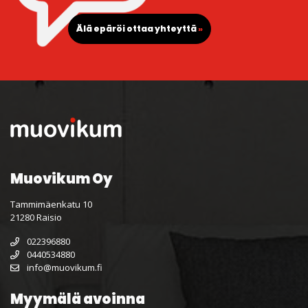
Älä epäröi ottaa yhteyttä
»
Muovikum Oy
Tammimäenkatu 10
21280 Raisio
022396880
0440534880
info@muovikum.fi
Myymälä avoinna