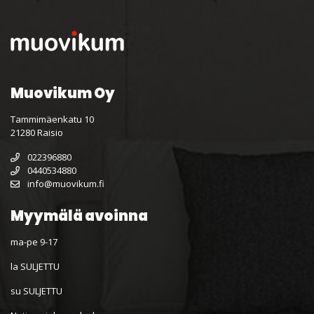
Muovikum Oy
Tammimäenkatu 10
21280 Raisio
022396880
0440534880
info@muovikum.fi
Myymälä avoinna
ma-pe 9-17
la SULJETTU
su SULJETTU