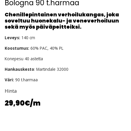
Bologna 90 t.harmaa
Chenillepintainen verhoilukangas, joka
soveltuu huonekalu- ja veneverhoiluun
sekä myös päiväpeitteiksi.
Leveys:
140 cm
Koostumus:
60% PAC, 40% PL
Konepesu 40 astetta
Hankauskesto
: Martindale 32000
Väri:
90 t.harmaa
Hinta
29,90€
/m