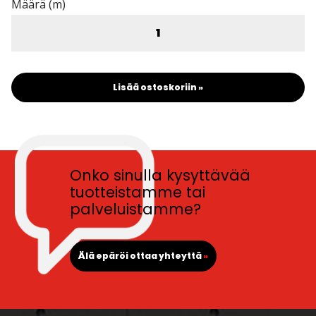
Määrä (m)
Lisää ostoskoriin »
Onko sinulla kysyttävää
tuotteistamme tai
palveluistamme?
Älä epäröi ottaa yhteyttä
»