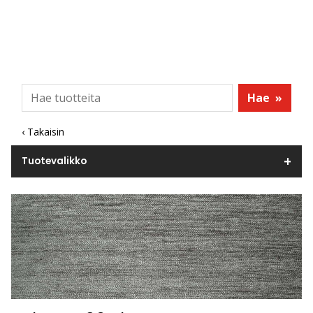
Hae
»
‹ Takaisin
Tuotevalikko