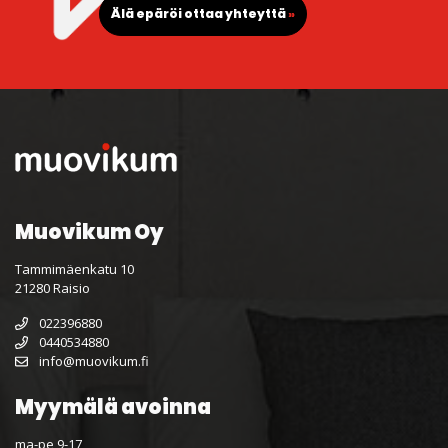
Älä epäröi ottaa yhteyttä
»
Muovikum Oy
Tammimäenkatu 10
21280 Raisio
022396880
0440534880
info@muovikum.fi
Myymälä avoinna
ma-pe 9-17