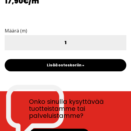
17,90€
/m
Määrä (m)
Lisää ostoskoriin »
Onko sinulla kysyttävää
tuotteistamme tai
palveluistamme?