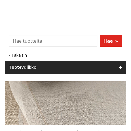
Hae
»
‹ Takaisin
Tuotevalikko