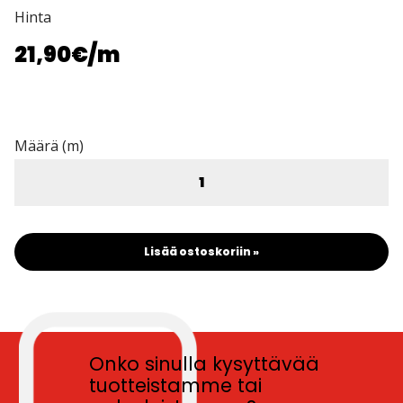
Hinta
21,90€
/m
Määrä (m)
Lisää ostoskoriin »
Onko sinulla kysyttävää
tuotteistamme tai