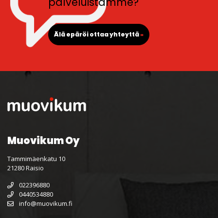
palveluistamme?
Älä epäröi ottaa yhteyttä
»
Muovikum Oy
Tammimäenkatu 10
21280 Raisio
022396880
0440534880
info@muovikum.fi