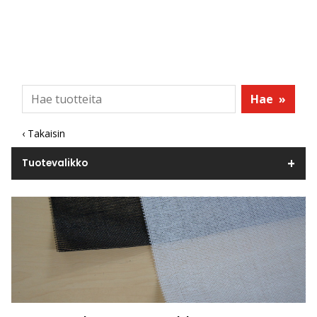
Hae
»
‹ Takaisin
Tuotevalikko