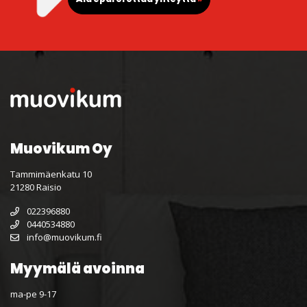
Muovikum Oy
Tammimäenkatu 10
21280 Raisio
022396880
0440534880
info@muovikum.fi
Myymälä avoinna
ma-pe 9-17