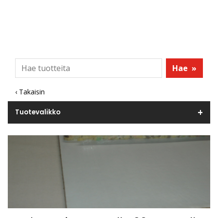
Hae
»
‹ Takaisin
Tuotevalikko