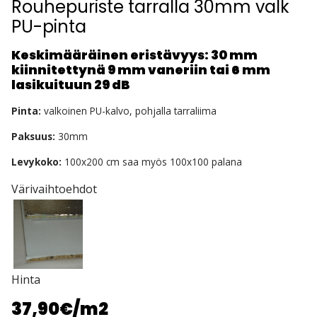
Rouhepuriste tarralla 30mm valk
PU-pinta
Keskimääräinen eristävyys: 30 mm
kiinnitettynä 9 mm vaneriin tai 6 mm
lasikuituun 29 dB
Pinta:
valkoinen PU-kalvo, pohjalla tarraliima
Paksuus:
30mm
Levykoko:
100x200 cm saa myös 100x100 palana
Värivaihtoehdot
Hinta
37,90€
/m2