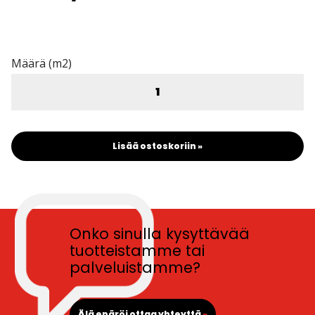
Määrä (m2)
Lisää ostoskoriin »
Onko sinulla kysyttävää
tuotteistamme tai
palveluistamme?
Älä epäröi ottaa yhteyttä
»