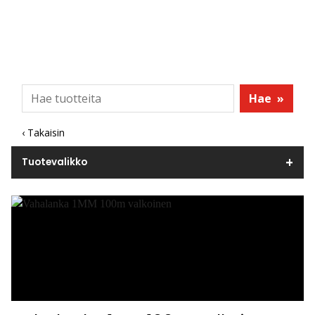
Hae
»
‹ Takaisin
Tuotevalikko