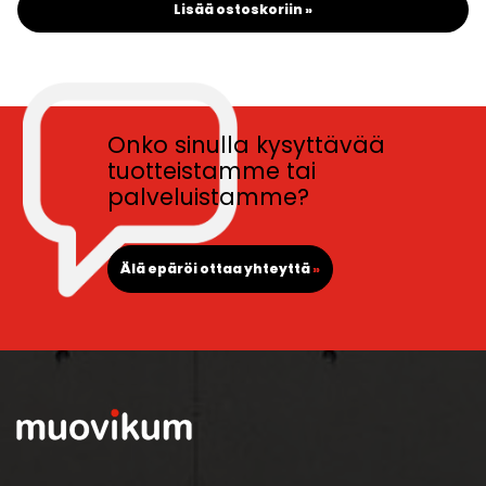
Lisää ostoskoriin »
Onko sinulla kysyttävää
tuotteistamme tai
palveluistamme?
Älä epäröi ottaa yhteyttä
»