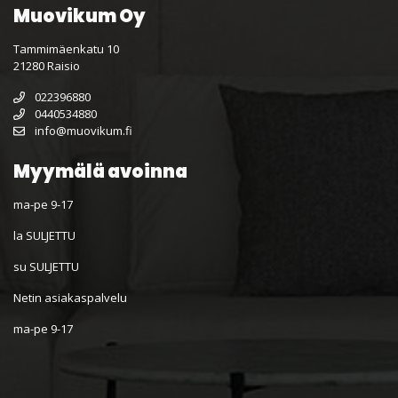
Muovikum Oy
Tammimäenkatu 10
21280 Raisio
022396880
0440534880
info@muovikum.fi
Myymälä avoinna
ma-pe 9-17
la SULJETTU
su SULJETTU
Netin asiakaspalvelu
ma-pe 9-17