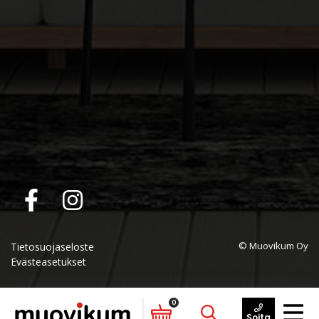
© Muovikum Oy
Tietosuojaseloste
Evästeasetukset
0
Soita