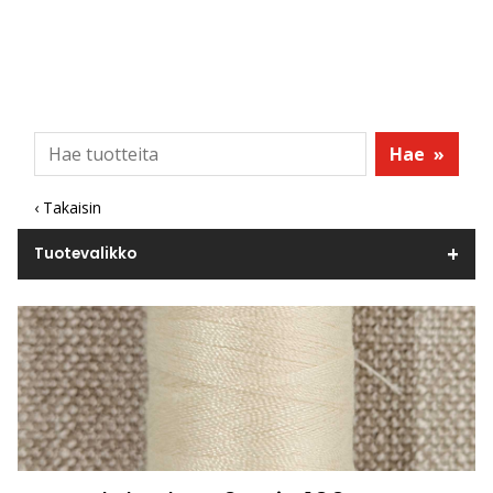
Hae
»
‹ Takaisin
Tuotevalikko