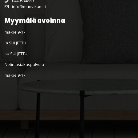
0440534880
info@muovikum.fi
Myymälä avoinna
ma-pe 9-17
la SULJETTU
su SULJETTU
Netin asiakaspalvelu
ma-pe 9-17