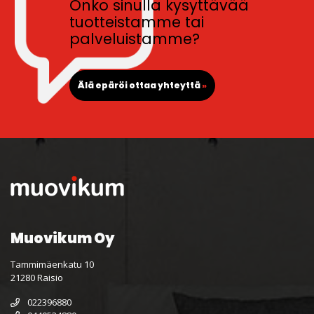
Onko sinulla kysyttävää
tuotteistamme tai
palveluistamme?
Älä epäröi ottaa yhteyttä
»
Muovikum Oy
Tammimäenkatu 10
21280 Raisio
022396880