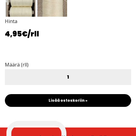
Hinta
4,95€
/rll
Määrä (rll)
Lisää ostoskoriin »