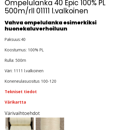
Ompelulanka 40 Epic 100% PL
500m/rll 01111 l.valkoinen
Vahva ompelulanka esimerkiksi
huonekaluverhoiluun
Paksuus:40
Koostumus: 100% PL
Rulla: 500m
Väri: 1111 l.valkoinen
Koneneulasuositus 100-120
Tekniset tiedot
Värikartta
Värivaihtoehdot