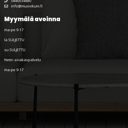
0440534880
info@muovikum.fi
Myymälä avoinna
ma-pe 9-17
la SULJETTU
su SULJETTU
Netin asiakaspalvelu
ma-pe 9-17