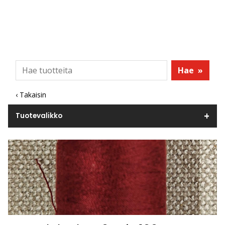
Hae
»
‹ Takaisin
Tuotevalikko