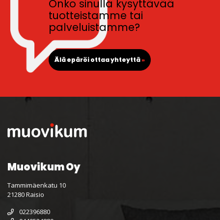
Onko sinulla kysyttävää
tuotteistamme tai
palveluistamme?
Älä epäröi ottaa yhteyttä
»
Muovikum Oy
Tammimäenkatu 10
21280 Raisio
022396880