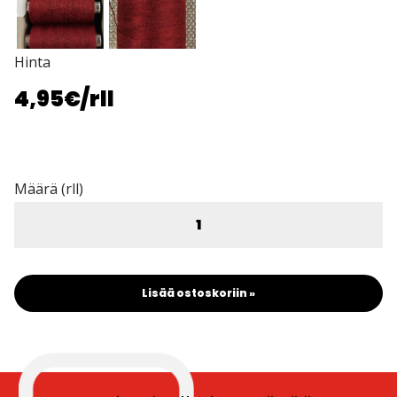
Hinta
4,95€
/rll
Määrä (rll)
Lisää ostoskoriin »