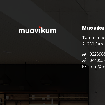
Muoviku
Tammimäe
21280 Rais
022396
044053
info@mu