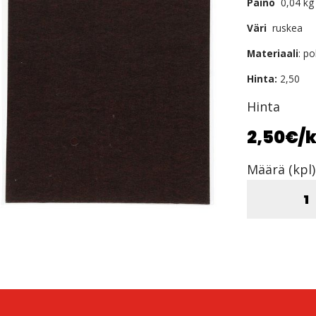
Paino
0,04 kg
Väri
ruskea
Materiaali
: po
Hinta:
2,50
Hinta
2,50€
/k
Määrä (kpl)