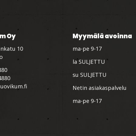
m Oy
Myymälä avoinna
nkatu 10
ma-pe 9-17
io
la SULJETTU
880
su SULJETTU
4880
ovikum.fi
Netin asiakaspalvelu
ma-pe 9-17