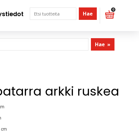
0
ystiedot
Hae
Hae
»
atarra arkki ruskea
cm
m
 cm