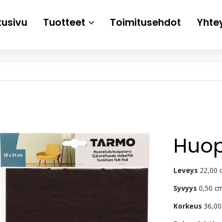
tusivu
Tuotteet
Toimitusehdot
Yhte
Huop
Leveys
22,00 
Syvyys
0,50 c
Korkeus
36,00