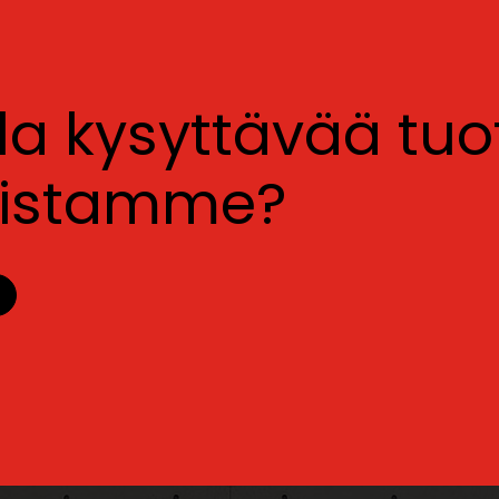
lla kysyttävää tu
luistamme?