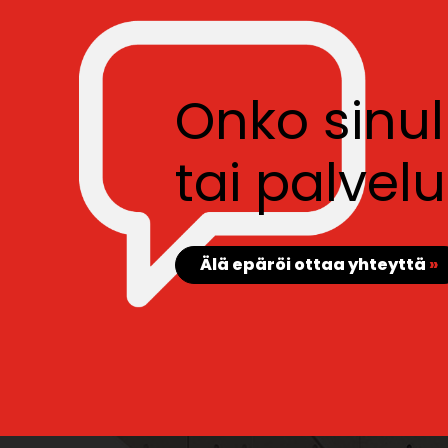
Onko sinu
tai palve
Älä epäröi ottaa yhteyttä
»