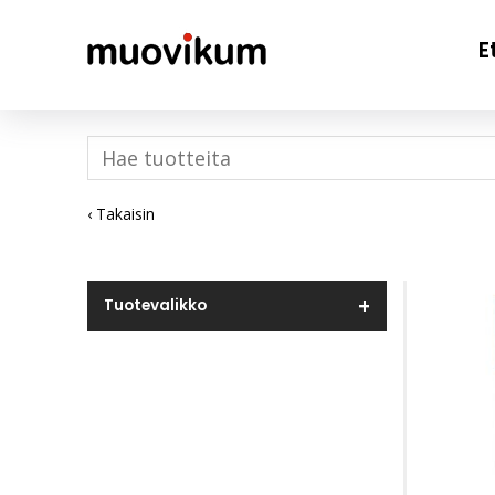
E
‹ Takaisin
Tuotevalikko