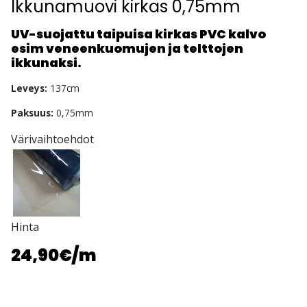
Ikkunamuovi kirkas 0,75mm
UV-suojattu taipuisa kirkas PVC kalvo
esim veneenkuomujen ja telttojen
ikkunaksi.
Leveys:
137cm
Paksuus:
0,75mm
Värivaihtoehdot
Hinta
24,90€
/m