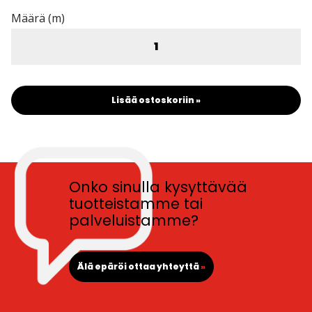
Määrä (m)
Lisää ostoskoriin »
Onko sinulla kysyttävää
tuotteistamme tai
palveluistamme?
Älä epäröi ottaa yhteyttä
»