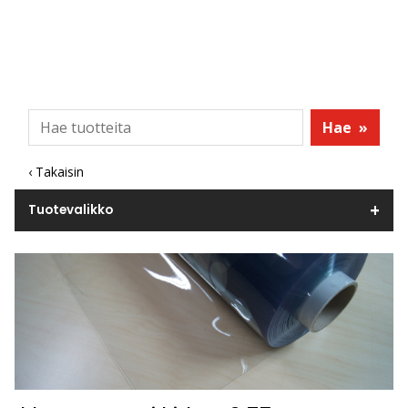
Hae
»
‹ Takaisin
Tuotevalikko