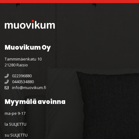
Muovikum Oy
Tammimäenkatu 10
21280 Raisio
022396880
0440534880
info@muovikum.fi
Myymälä avoinna
ma-pe 9-17
la SULJETTU
su SULJETTU